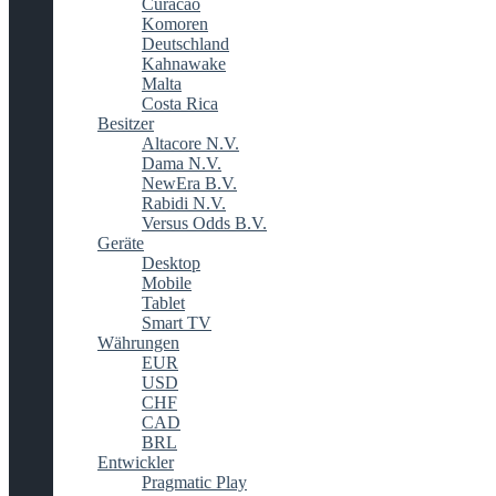
Curacao
Komoren
Deutschland
Kahnawake
Malta
Costa Rica
Besitzer
Altacore N.V.
Dama N.V.
NewEra B.V.
Rabidi N.V.
Versus Odds B.V.
Geräte
Desktop
Mobile
Tablet
Smart TV
Währungen
EUR
USD
CHF
CAD
BRL
Entwickler
Pragmatic Play