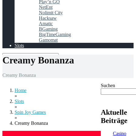
Play’n GO
NetEnt
Nolimit City
Hacksaw
Amatic
BGaming
BigTimeGaming
Gamomat
Slots
Creamy Bonanza
Creamy Bonanza
Suchen
Home
»
Slots
»
Aktuelle
Spin Joy Games
»
Beiträge
Creamy Bonanza
Casino