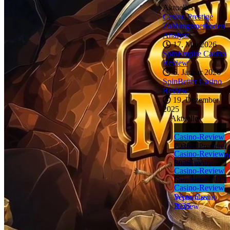
Aktuelles
Casino Prestige
Zahlungsmethoden
Analyse
17. Mai 2026
SpinEmpire Casino
Review
6. Januar 2026
SpinBetter Casino
Review
19. Dezember
2025
Aktuelles
Casino-Review
17. Mai
2026
Casino Prestige
Casino-Review
6. Januar
Zahlungsmethod
2026
SpinEmpire
Analyse
Casino-Review
19.
Casino Review
Dezember 2025
SpinBetter
Casino-Review
30.
Casino Review
September
Wyns Casino
2025
Review