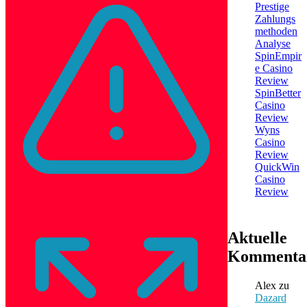
Prestige
Zahlungs
methoden
Analyse
SpinEmpir
e Casino
Review
SpinBetter
Casino
Review
Wyns
Casino
Review
QuickWin
Casino
Review
Aktuelle
Kommenta
Alex
zu
Dazard