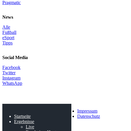
Pragmatic
News
Alle
Fußball
eSport
Tipps
Social Media
Facebook
Twitter
Instagram
WhatsApp
© Copyright 2025
Impressum
Startseite
Datenschutz
Ergebnisse
Live