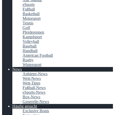
eSports
Fußball
Basketball
Motorsport
Tennis
Golf
Pferderennen
Kampfsport
Volleyball
Baseball
Handball
American Football
Rugby
Wintersport
News
Anbieter-News
Wett-News
Wett-Tipps
Fußball-News
eSports-News
Box-News
Generelle-News
Häufig gesucht
Exclusive Bonis