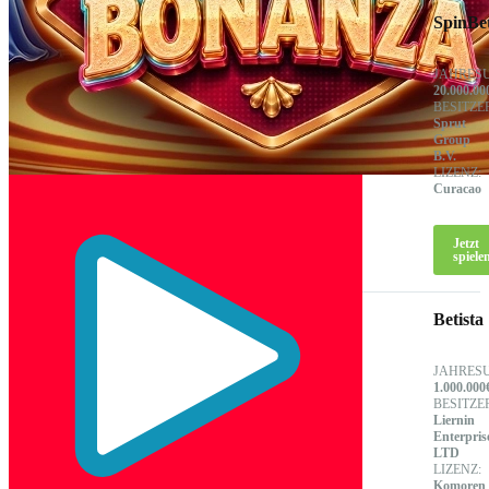
SpinBe
JAHRES
20.000.00
BESITZE
Sprut
Group
B.V.
LIZENZ:
Curacao
Jetzt
spiele
Betista
JAHRES
1.000.000
BESITZE
Liernin
Enterpris
LTD
LIZENZ:
Komoren