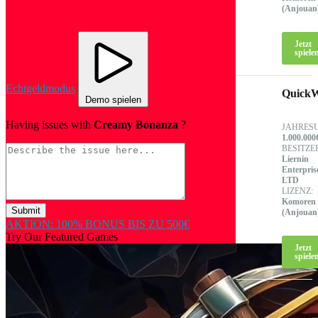
(Anjouan
Jetzt
spiele
Echtgeldmodus
Quick
Demo spielen
Having issues with
Creamy Bonanza
?
JAHRES
1.000.000
BESITZE
Liernin
Enterpris
LTD
LIZENZ:
Komoren
Submit
(Anjouan
AKTION: 100% BONUS BIS ZU 500€
Try Our Featured Games
Jetzt
spiele