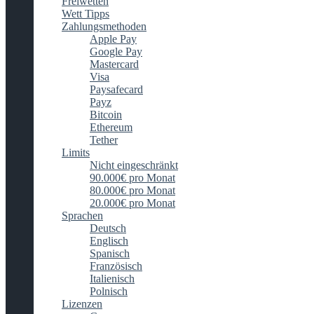
Freiwetten
Wett Tipps
Zahlungsmethoden
Apple Pay
Google Pay
Mastercard
Visa
Paysafecard
Payz
Bitcoin
Ethereum
Tether
Limits
Nicht eingeschränkt
90.000€ pro Monat
80.000€ pro Monat
20.000€ pro Monat
Sprachen
Deutsch
Englisch
Spanisch
Französisch
Italienisch
Polnisch
Lizenzen