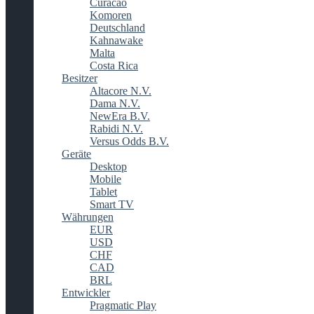
Curacao
Komoren
Deutschland
Kahnawake
Malta
Costa Rica
Besitzer
Altacore N.V.
Dama N.V.
NewEra B.V.
Rabidi N.V.
Versus Odds B.V.
Geräte
Desktop
Mobile
Tablet
Smart TV
Währungen
EUR
USD
CHF
CAD
BRL
Entwickler
Pragmatic Play