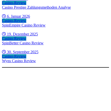
Casino-Review
Casino Prestige Zahlungsmethoden Analyse
6. Januar 2026
Casino-Review
SpinEmpire Casino Review
19. Dezember 2025
Casino-Review
SpinBetter Casino Review
30. September 2025
Casino-Review
Wyns Casino Review