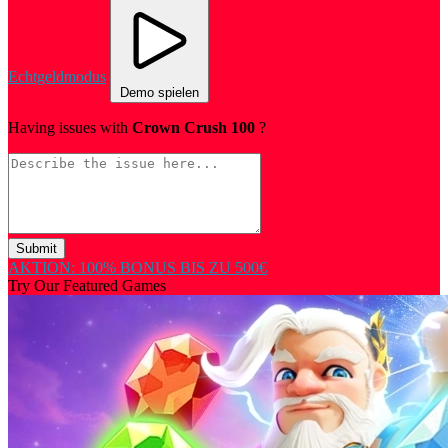
Echtgeldmodus
Demo spielen
Having issues with
Crown Crush 100
?
Submit
AKTION: 100% BONUS BIS ZU 500€
Try Our Featured Games