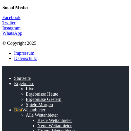
Social Media
Facebook
Twitter
Instagram
WhatsApp
© Copyright 2025
Impressum
Datenschutz
Startseite
Ergebnisse
Live
Ergebnisse Heute
Ergebnisse Gestern
Spiele Morgen
Wettanbieter
Alle Wettanbieter
Beste Wettanbieter
Neue Wettanbieter
Krypto Wettanbieter