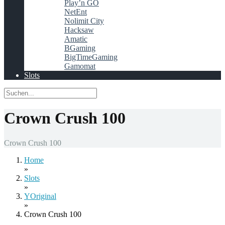
Play’n GO
NetEnt
Nolimit City
Hacksaw
Amatic
BGaming
BigTimeGaming
Gamomat
Slots
Crown Crush 100
Crown Crush 100
Home
»
Slots
»
YOriginal
»
Crown Crush 100