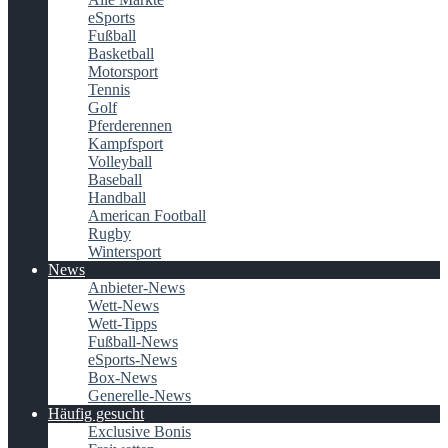
eSports
Fußball
Basketball
Motorsport
Tennis
Golf
Pferderennen
Kampfsport
Volleyball
Baseball
Handball
American Football
Rugby
Wintersport
News
Anbieter-News
Wett-News
Wett-Tipps
Fußball-News
eSports-News
Box-News
Generelle-News
Häufig gesucht
Exclusive Bonis