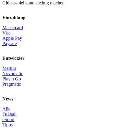
Glücksspiel kann süchtig machen.
Einzahlung
Mastercard
Visa
Apple Pay
Paysafe
Entwickler
Merkur
Novomatic
Play'n Go
Pragmatic
News
Alle
Fußball
eSport
Tipps