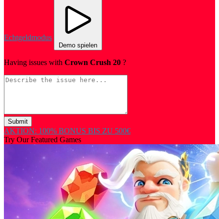
Echtgeldmodus
Demo spielen
Having issues with
Crown Crush 20
?
Submit
AKTION: 100% BONUS BIS ZU 500€
Try Our Featured Games