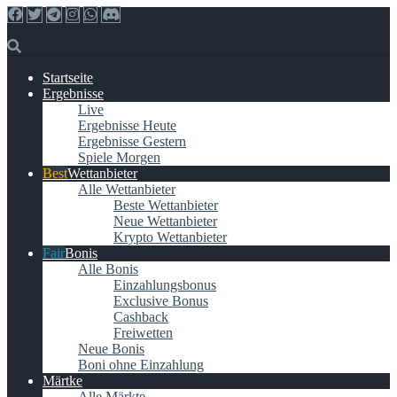
Startseite
Ergebnisse
Live
Ergebnisse Heute
Ergebnisse Gestern
Spiele Morgen
Wettanbieter
Alle Wettanbieter
Beste Wettanbieter
Neue Wettanbieter
Krypto Wettanbieter
Bonis
Alle Bonis
Einzahlungsbonus
Exclusive Bonus
Cashback
Freiwetten
Neue Bonis
Boni ohne Einzahlung
Märtke
Alle Märkte