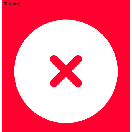
(
0
Votes)