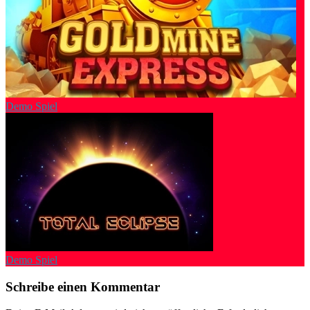
Demo Spiel
Demo Spiel
Schreibe einen Kommentar