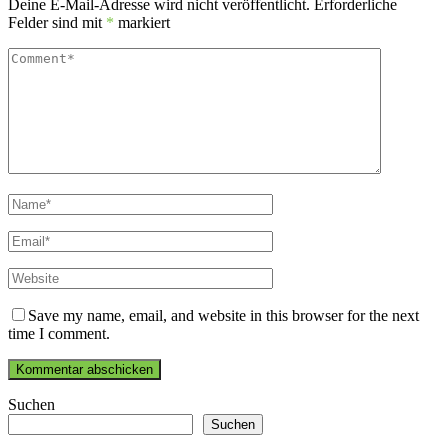
Deine E-Mail-Adresse wird nicht veröffentlicht.
Erforderliche
Felder sind mit
*
markiert
Save my name, email, and website in this browser for the next
time I comment.
Suchen
Suchen