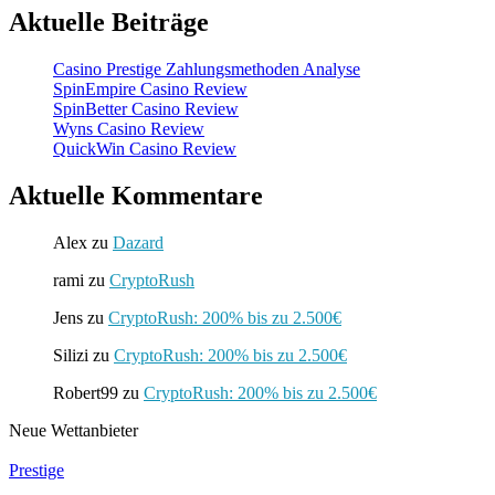
Aktuelle Beiträge
Casino Prestige Zahlungsmethoden Analyse
SpinEmpire Casino Review
SpinBetter Casino Review
Wyns Casino Review
QuickWin Casino Review
Aktuelle Kommentare
Alex
zu
Dazard
rami
zu
CryptoRush
Jens
zu
CryptoRush: 200% bis zu 2.500€
Silizi
zu
CryptoRush: 200% bis zu 2.500€
Robert99
zu
CryptoRush: 200% bis zu 2.500€
Neue Wettanbieter
Prestige