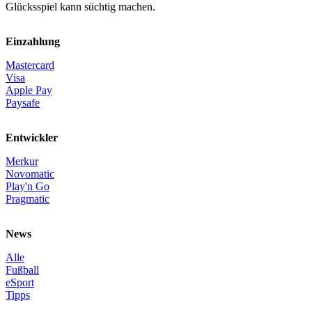
Glücksspiel kann süchtig machen.
Einzahlung
Mastercard
Visa
Apple Pay
Paysafe
Entwickler
Merkur
Novomatic
Play'n Go
Pragmatic
News
Alle
Fußball
eSport
Tipps