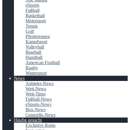
eSports
Fußball
Basketball
Motorsport
Tennis
Golf
Pferderennen
Kampfsport
Volleyball
Baseball
Handball
American Football
Rugby
Wintersport
News
Anbieter-News
Wett-News
Wett-Tipps
Fußball-News
eSports-News
Box-News
Generelle-News
Häufig gesucht
Exclusive Bonis