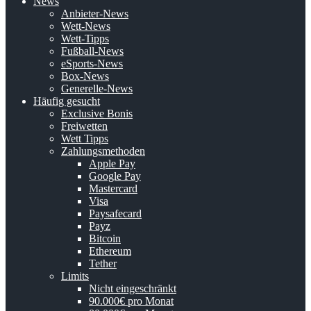
News
Anbieter-News
Wett-News
Wett-Tipps
Fußball-News
eSports-News
Box-News
Generelle-News
Häufig gesucht
Exclusive Bonis
Freiwetten
Wett Tipps
Zahlungsmethoden
Apple Pay
Google Pay
Mastercard
Visa
Paysafecard
Payz
Bitcoin
Ethereum
Tether
Limits
Nicht eingeschränkt
90.000€ pro Monat