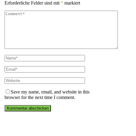
Erforderliche Felder sind mit
*
markiert
Save my name, email, and website in this
browser for the next time I comment.