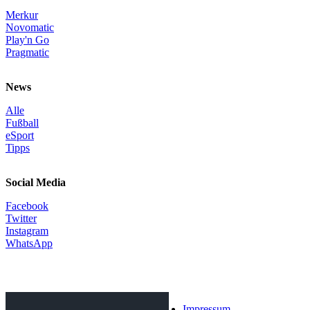
Merkur
Novomatic
Play'n Go
Pragmatic
News
Alle
Fußball
eSport
Tipps
Social Media
Facebook
Twitter
Instagram
WhatsApp
© Copyright 2025
Impressum