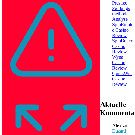
Prestige
Zahlungs
methoden
Analyse
SpinEmpir
e Casino
Review
SpinBetter
Casino
Review
Wyns
Casino
Review
QuickWin
Casino
Review
Aktuelle
Kommenta
Alex
zu
Dazard