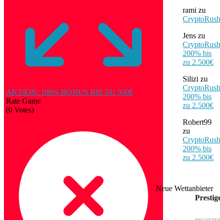
rami
zu
CryptoRus
Jens
zu
CryptoRush
200% bis
zu 2.500€
Silizi
zu
CryptoRush
AKTION: 100% BONUS BIS ZU 500€
200% bis
Rate Game
zu 2.500€
(
0
Votes)
Robert99
zu
CryptoRush
200% bis
zu 2.500€
Neue Wettanbieter
Prestig