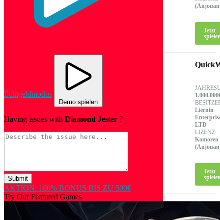
(Anjouan
Jetzt
spiele
Quick
JAHRES
Echtgeldmodus
1.000.000
Demo spielen
BESITZE
Liernin
Enterpris
Having issues with
Diamond Jester
?
LTD
LIZENZ:
Komoren
(Anjouan
Jetzt
spiele
Submit
AKTION: 100% BONUS BIS ZU 500€
Try Our Featured Games