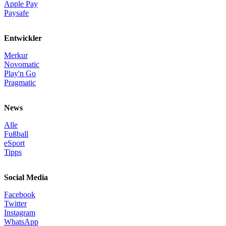
Apple Pay
Paysafe
Entwickler
Merkur
Novomatic
Play'n Go
Pragmatic
News
Alle
Fußball
eSport
Tipps
Social Media
Facebook
Twitter
Instagram
WhatsApp