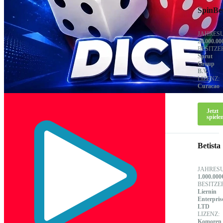
SpinBe
JAHRES
20.000.00
BESITZE
Sprut
Group
B.V.
LIZENZ:
Curacao
Jetzt
spiele
Betista
JAHRES
1.000.000
BESITZE
Liernin
Enterpris
LTD
LIZENZ:
Komoren