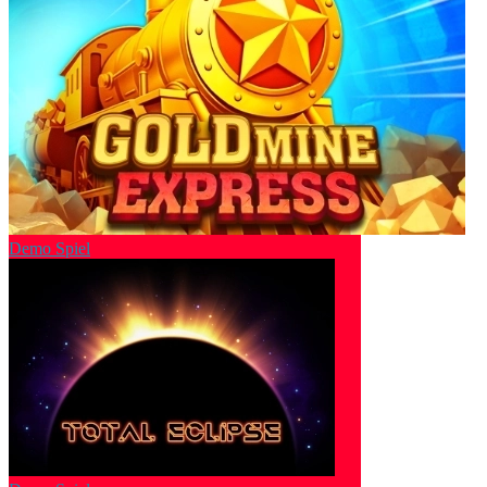
Demo Spiel