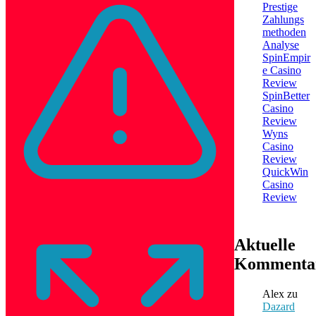
Prestige
Zahlungs
methoden
Analyse
SpinEmpir
e Casino
Review
SpinBetter
Casino
Review
Wyns
Casino
Review
QuickWin
Casino
Review
Aktuelle
Kommenta
Alex
zu
Dazard