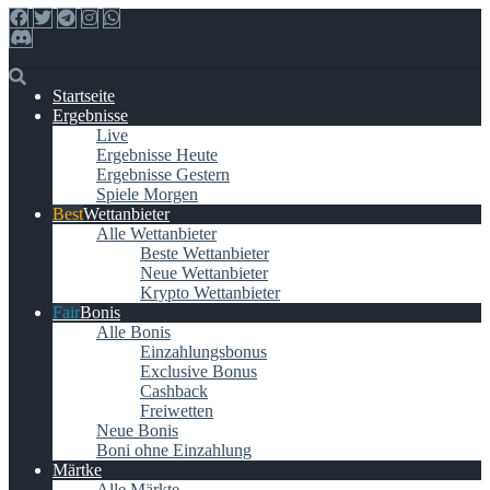
Startseite
Ergebnisse
Live
Ergebnisse Heute
Ergebnisse Gestern
Spiele Morgen
Wettanbieter
Alle Wettanbieter
Beste Wettanbieter
Neue Wettanbieter
Krypto Wettanbieter
Bonis
Alle Bonis
Einzahlungsbonus
Exclusive Bonus
Cashback
Freiwetten
Neue Bonis
Boni ohne Einzahlung
Märtke
Alle Märkte