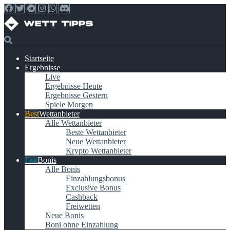
Startseite
Ergebnisse
Live
Ergebnisse Heute
Ergebnisse Gestern
Spiele Morgen
Wettanbieter
Alle Wettanbieter
Beste Wettanbieter
Neue Wettanbieter
Krypto Wettanbieter
Bonis
Alle Bonis
Einzahlungsbonus
Exclusive Bonus
Cashback
Freiwetten
Neue Bonis
Boni ohne Einzahlung