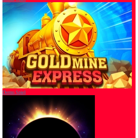
Demo Spiel