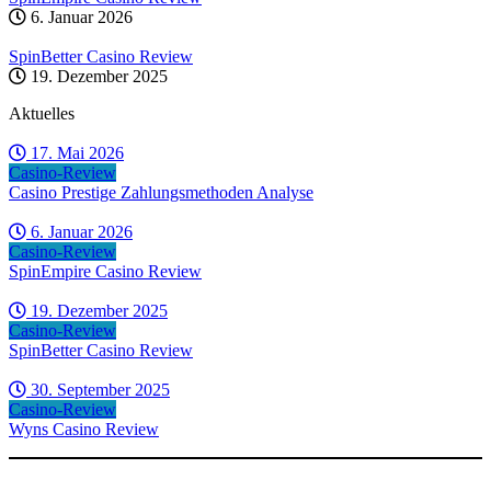
6. Januar 2026
SpinBetter Casino Review
19. Dezember 2025
Aktuelles
17. Mai 2026
Casino-Review
Casino Prestige Zahlungsmethoden Analyse
6. Januar 2026
Casino-Review
SpinEmpire Casino Review
19. Dezember 2025
Casino-Review
SpinBetter Casino Review
30. September 2025
Casino-Review
Wyns Casino Review