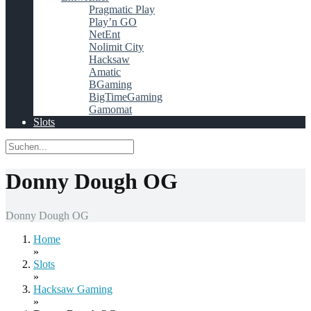
Pragmatic Play
Play’n GO
NetEnt
Nolimit City
Hacksaw
Amatic
BGaming
BigTimeGaming
Gamomat
Slots
Donny Dough OG
Donny Dough OG
Home
»
Slots
»
Hacksaw Gaming
»