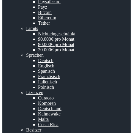
Paysafecard
Payz
Bitcoin
Ethereum
Tether
Limits
Nicht eingeschränkt
90.000€ pro Monat
80.000€ pro Monat
20.000€ pro Monat
Sprachen
Deutsch
Englisch
Spanisch
Französisch
Italienisch
Polnisch
Lizenzen
Curacao
Komoren
Deutschland
Kahnawake
Malta
Costa Rica
Besitzer