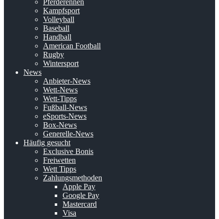
Pferderennen
Kampfsport
Volleyball
Baseball
Handball
American Football
Rugby
Wintersport
News
Anbieter-News
Wett-News
Wett-Tipps
Fußball-News
eSports-News
Box-News
Generelle-News
Häufig gesucht
Exclusive Bonis
Freiwetten
Wett Tipps
Zahlungsmethoden
Apple Pay
Google Pay
Mastercard
Visa