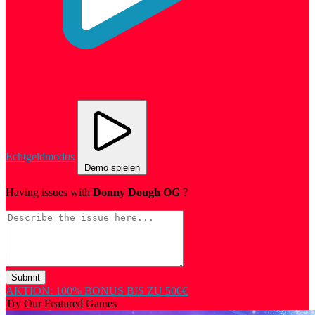
Echtgeldmodus
Demo spielen
Having issues with
Donny Dough OG
?
Submit
AKTION: 100% BONUS BIS ZU 500€
Try Our Featured Games