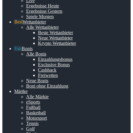
Live
Ergebnisse Heute
Ergebnisse Gestern
Spiele Morgen
Wettanbieter
Alle Wettanbieter
Beste Wettanbieter
Neue Wettanbieter
Krypto Wettanbieter
Bonis
Alle Bonis
Einzahlungsbonus
Exclusive Bonus
Cashback
Freiwetten
Neue Bonis
Boni ohne Einzahlung
Märtke
Alle Märkte
eSports
Fußball
Basketball
Motorsport
Tennis
Golf