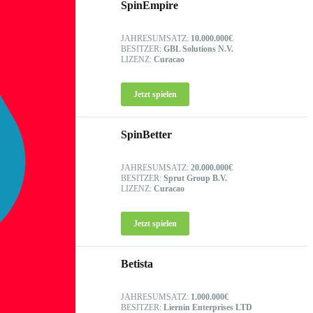
SpinEmpire
JAHRESUMSATZ:
10.000.000€
BESITZER:
GBL Solutions N.V.
LIZENZ:
Curacao
Jetzt spielen
SpinBetter
JAHRESUMSATZ:
20.000.000€
BESITZER:
Sprut Group B.V.
LIZENZ:
Curacao
Jetzt spielen
Betista
JAHRESUMSATZ:
1.000.000€
BESITZER:
Liernin Enterprises LTD