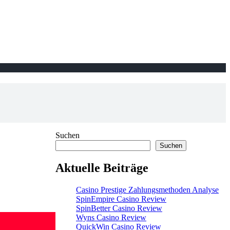
Suchen
Suchen
Aktuelle Beiträge
Casino Prestige Zahlungsmethoden Analyse
SpinEmpire Casino Review
SpinBetter Casino Review
Wyns Casino Review
QuickWin Casino Review