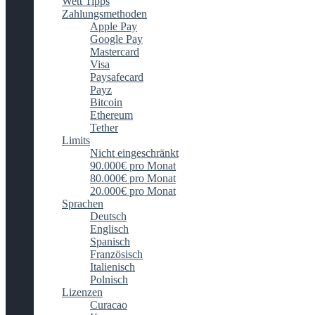
Wett Tipps
Zahlungsmethoden
Apple Pay
Google Pay
Mastercard
Visa
Paysafecard
Payz
Bitcoin
Ethereum
Tether
Limits
Nicht eingeschränkt
90.000€ pro Monat
80.000€ pro Monat
20.000€ pro Monat
Sprachen
Deutsch
Englisch
Spanisch
Französisch
Italienisch
Polnisch
Lizenzen
Curacao