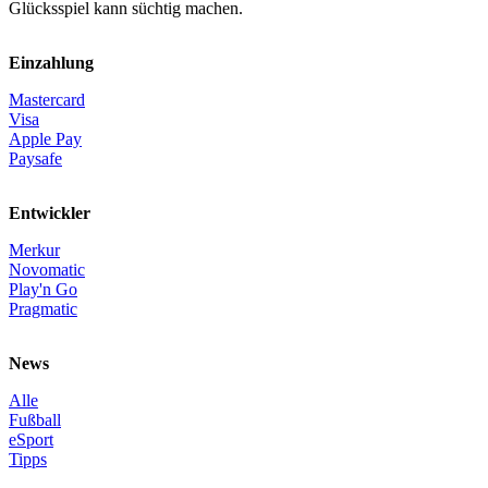
Glücksspiel kann süchtig machen.
Einzahlung
Mastercard
Visa
Apple Pay
Paysafe
Entwickler
Merkur
Novomatic
Play'n Go
Pragmatic
News
Alle
Fußball
eSport
Tipps