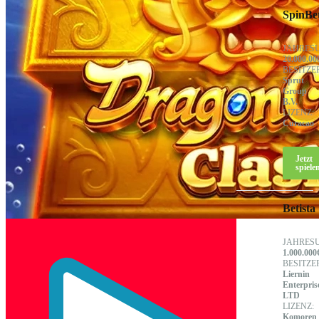
SpinBe
JAHRES
20.000.00
BESITZE
Sprut
Group
B.V.
LIZENZ:
Curacao
Jetzt
spiele
Betista
JAHRES
1.000.000
BESITZE
Liernin
Enterpris
LTD
LIZENZ:
Komoren