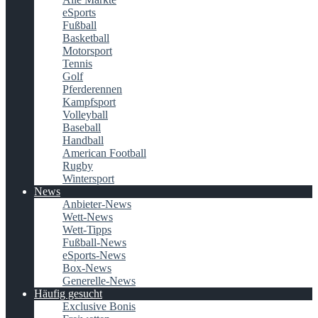
eSports
Fußball
Basketball
Motorsport
Tennis
Golf
Pferderennen
Kampfsport
Volleyball
Baseball
Handball
American Football
Rugby
Wintersport
News
Anbieter-News
Wett-News
Wett-Tipps
Fußball-News
eSports-News
Box-News
Generelle-News
Häufig gesucht
Exclusive Bonis