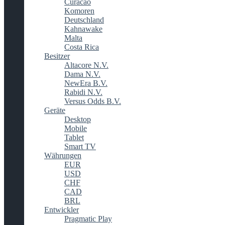
Curacao
Komoren
Deutschland
Kahnawake
Malta
Costa Rica
Besitzer
Altacore N.V.
Dama N.V.
NewEra B.V.
Rabidi N.V.
Versus Odds B.V.
Geräte
Desktop
Mobile
Tablet
Smart TV
Währungen
EUR
USD
CHF
CAD
BRL
Entwickler
Pragmatic Play