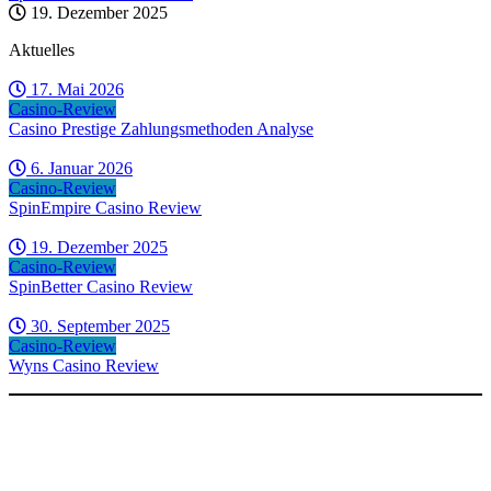
19. Dezember 2025
Aktuelles
17. Mai 2026
Casino-Review
Casino Prestige Zahlungsmethoden Analyse
6. Januar 2026
Casino-Review
SpinEmpire Casino Review
19. Dezember 2025
Casino-Review
SpinBetter Casino Review
30. September 2025
Casino-Review
Wyns Casino Review