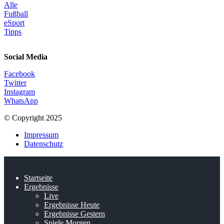
Alle
Fußball
eSport
Tipps
Social Media
Facebook
Twitter
Instagram
WhatsApp
© Copyright 2025
Impressum
Datenschutz
Startseite
Ergebnisse
Live
Ergebnisse Heute
Ergebnisse Gestern
Spiele Morgen