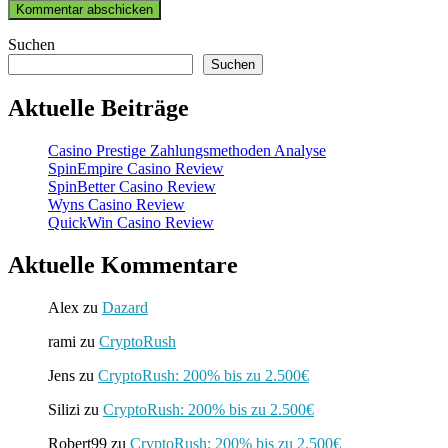
Suchen
Suchen
Aktuelle Beiträge
Casino Prestige Zahlungsmethoden Analyse
SpinEmpire Casino Review
SpinBetter Casino Review
Wyns Casino Review
QuickWin Casino Review
Aktuelle Kommentare
Alex
zu
Dazard
rami
zu
CryptoRush
Jens
zu
CryptoRush: 200% bis zu 2.500€
Silizi
zu
CryptoRush: 200% bis zu 2.500€
Robert99
zu
CryptoRush: 200% bis zu 2.500€