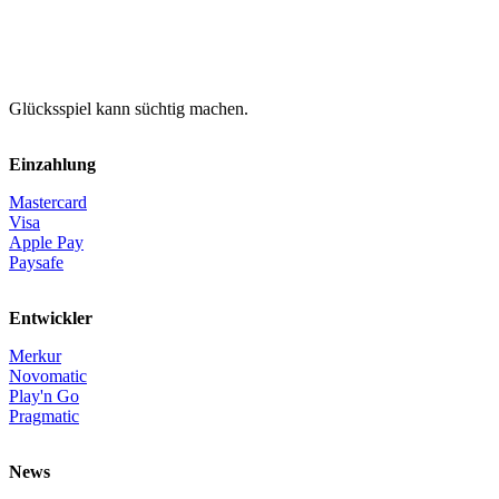
Glücksspiel kann süchtig machen.
Einzahlung
Mastercard
Visa
Apple Pay
Paysafe
Entwickler
Merkur
Novomatic
Play'n Go
Pragmatic
News