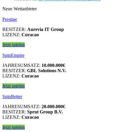
Neue Wettanbieter
Prestige
BESITZER:
Aurevia IT Group
LIZENZ:
Curacao
Jetzt spielen
SpinEmpire
JAHRESUMSATZ:
10.000.000€
BESITZER:
GBL Solutions N.V.
LIZENZ:
Curacao
Jetzt spielen
SpinBetter
JAHRESUMSATZ:
20.000.000€
BESITZER:
Sprut Group B.V.
LIZENZ:
Curacao
Jetzt spielen