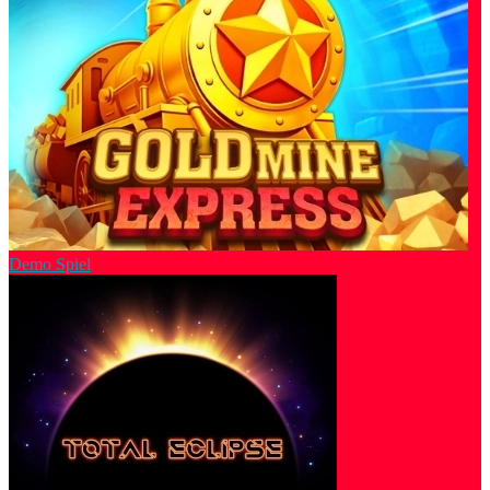
Demo Spiel