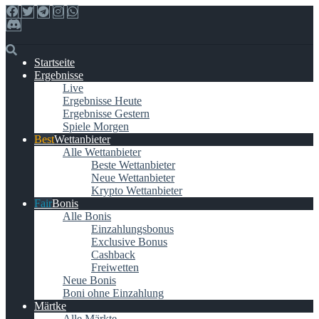
Startseite
Ergebnisse
Live
Ergebnisse Heute
Ergebnisse Gestern
Spiele Morgen
Wettanbieter
Alle Wettanbieter
Beste Wettanbieter
Neue Wettanbieter
Krypto Wettanbieter
Bonis
Alle Bonis
Einzahlungsbonus
Exclusive Bonus
Cashback
Freiwetten
Neue Bonis
Boni ohne Einzahlung
Märtke
Alle Märkte