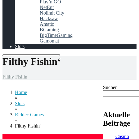
Play’n GO
NetEnt
Nolimit City
Hacksaw
Amatic
BGaming
BigTimeGaming
Gamomat
Slots
Filthy Fishin‘
Filthy Fishin‘
Suchen
Home
»
Slots
»
Aktuelle
Riddec Games
»
Beiträge
Filthy Fishin'
Casino