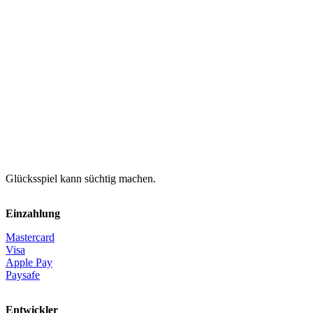
Glücksspiel kann süchtig machen.
Einzahlung
Mastercard
Visa
Apple Pay
Paysafe
Entwickler