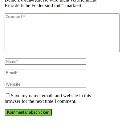
Erforderliche Felder sind mit
*
markiert
Save my name, email, and website in this
browser for the next time I comment.