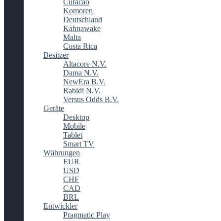
Curacao
Komoren
Deutschland
Kahnawake
Malta
Costa Rica
Besitzer
Altacore N.V.
Dama N.V.
NewEra B.V.
Rabidi N.V.
Versus Odds B.V.
Geräte
Desktop
Mobile
Tablet
Smart TV
Währungen
EUR
USD
CHF
CAD
BRL
Entwickler
Pragmatic Play