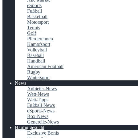
eSports
Fußball
Basketball
Motorsport
Tennis
Golf
Pferderennen
Kampfsport
Volleyball
Baseball
Handball
American Football
Rugby
Wintersport
News
Anbieter-News
Wett-News
Wett-Tipps
Fußball-News
eSports-News
Box-News
Generelle-News
Häufig gesucht
Exclusive Bonis