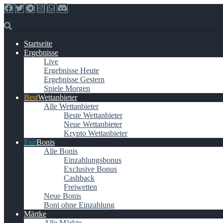
Startseite
Ergebnisse
Live
Ergebnisse Heute
Ergebnisse Gestern
Spiele Morgen
Wettanbieter
Alle Wettanbieter
Beste Wettanbieter
Neue Wettanbieter
Krypto Wettanbieter
Bonis
Alle Bonis
Einzahlungsbonus
Exclusive Bonus
Cashback
Freiwetten
Neue Bonis
Boni ohne Einzahlung
Märtke
Alle Märkte