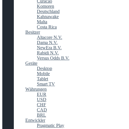
Curacao
Komoren
Deutschland
Kahnawake
Malta
Costa Rica
Besitzer
Altacore N.V.
Dama N.V.
NewEra B.V.
Rabidi N.V.
Versus Odds B.V.
Geräte
Desktop
Mobile
Tablet
Smart TV
Währungen
EUR
USD
CHF
CAD
BRL
Entwickler
Pragmatic Play