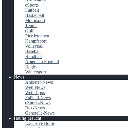
eSports
Fußball
Basketball
Motorsport
Tennis
Golf
Pferderennen
Kampfsport
Volleyball
Baseball
Handball
American Football
Rugby
Wintersport
News
Anbieter-News
Wett-News
Wett-Tipps
Fußball-News
eSports-News
Box-News
Generelle-News
Häufig gesucht
Exclusive Bonis