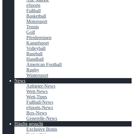
eSports
Fußball
Basketball
Motorsport
Tennis
Golf
Pferderennen
Kampfsport
Volleyball
Baseball
Handball
American Football
Rugby
Wintersport
News
Anbieter-News
Wett-News
Wett-Tipps
Fußball-News
eSports-News
Box-News
Generelle-News
Häufig gesucht
Exclusive Bonis