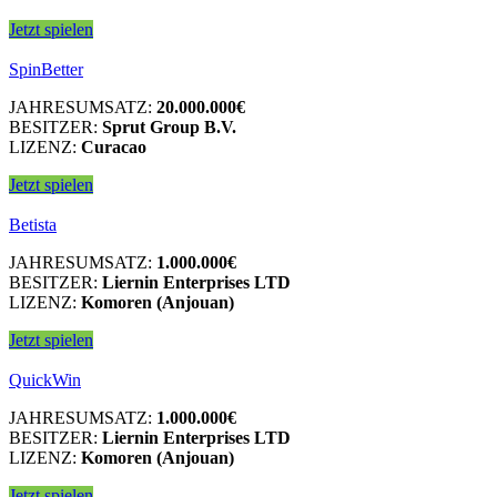
Jetzt spielen
SpinBetter
JAHRESUMSATZ:
20.000.000€
BESITZER:
Sprut Group B.V.
LIZENZ:
Curacao
Jetzt spielen
Betista
JAHRESUMSATZ:
1.000.000€
BESITZER:
Liernin Enterprises LTD
LIZENZ:
Komoren (Anjouan)
Jetzt spielen
QuickWin
JAHRESUMSATZ:
1.000.000€
BESITZER:
Liernin Enterprises LTD
LIZENZ:
Komoren (Anjouan)
Jetzt spielen