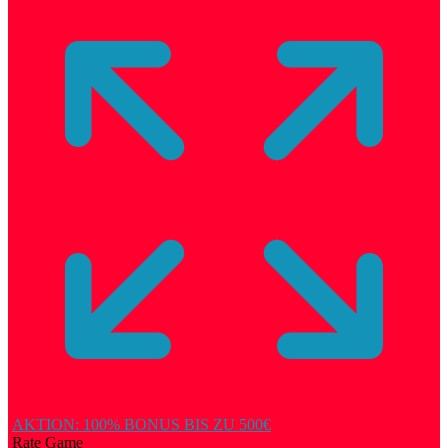
AKTION: 100% BONUS BIS ZU 500€
Rate Game