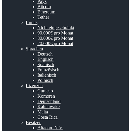
Payz
Bitcoin
Ethereum
Tether
Limits
Nicht eingeschränkt
90.000€ pro Monat
80.000€ pro Monat
20.000€ pro Monat
Sprachen
Deutsch
Englisch
Spanisch
Französisch
Italienisch
Polnisch
Lizenzen
Curacao
Komoren
Deutschland
Kahnawake
Malta
Costa Rica
Besitzer
Altacore N.V.