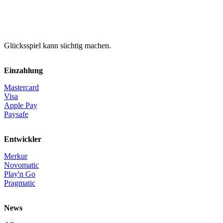
Glücksspiel kann süchtig machen.
Einzahlung
Mastercard
Visa
Apple Pay
Paysafe
Entwickler
Merkur
Novomatic
Play'n Go
Pragmatic
News