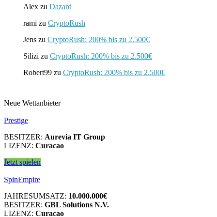
Alex
zu
Dazard
rami
zu
CryptoRush
Jens
zu
CryptoRush: 200% bis zu 2.500€
Silizi
zu
CryptoRush: 200% bis zu 2.500€
Robert99
zu
CryptoRush: 200% bis zu 2.500€
Neue Wettanbieter
Prestige
BESITZER:
Aurevia IT Group
LIZENZ:
Curacao
Jetzt spielen
SpinEmpire
JAHRESUMSATZ:
10.000.000€
BESITZER:
GBL Solutions N.V.
LIZENZ:
Curacao