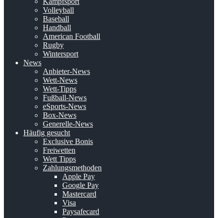
Kampfsport
Volleyball
Baseball
Handball
American Football
Rugby
Wintersport
News
Anbieter-News
Wett-News
Wett-Tipps
Fußball-News
eSports-News
Box-News
Generelle-News
Häufig gesucht
Exclusive Bonis
Freiwetten
Wett Tipps
Zahlungsmethoden
Apple Pay
Google Pay
Mastercard
Visa
Paysafecard