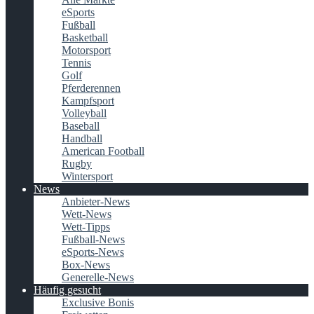
eSports
Fußball
Basketball
Motorsport
Tennis
Golf
Pferderennen
Kampfsport
Volleyball
Baseball
Handball
American Football
Rugby
Wintersport
News
Anbieter-News
Wett-News
Wett-Tipps
Fußball-News
eSports-News
Box-News
Generelle-News
Häufig gesucht
Exclusive Bonis