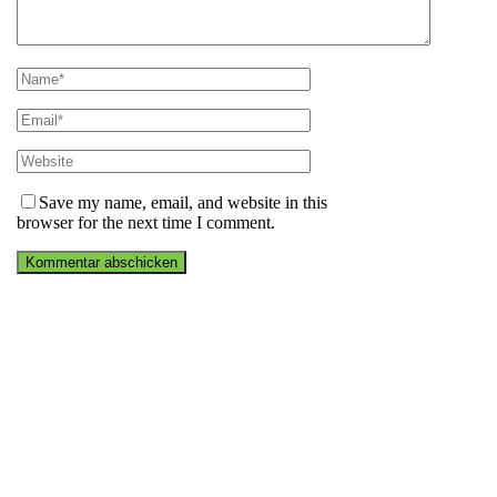
Save my name, email, and website in this
browser for the next time I comment.