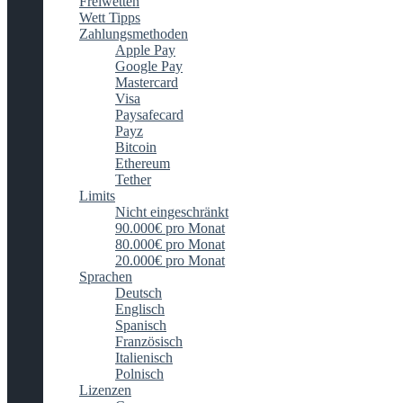
Freiwetten
Wett Tipps
Zahlungsmethoden
Apple Pay
Google Pay
Mastercard
Visa
Paysafecard
Payz
Bitcoin
Ethereum
Tether
Limits
Nicht eingeschränkt
90.000€ pro Monat
80.000€ pro Monat
20.000€ pro Monat
Sprachen
Deutsch
Englisch
Spanisch
Französisch
Italienisch
Polnisch
Lizenzen