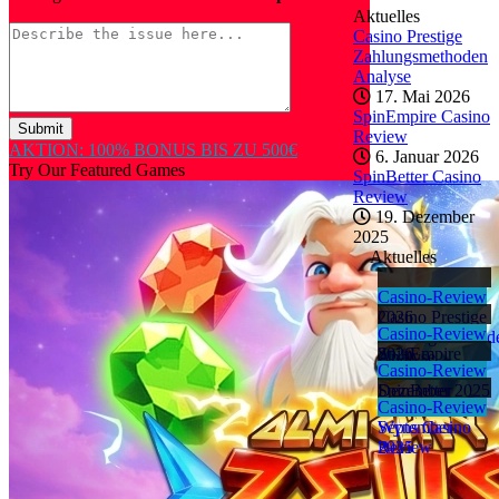
Aktuelles
Casino Prestige
Zahlungsmethoden
Analyse
17. Mai 2026
SpinEmpire Casino
Submit
Review
AKTION: 100% BONUS BIS ZU 500€
6. Januar 2026
Try Our Featured Games
SpinBetter Casino
Review
19. Dezember
2025
Aktuelles
Casino-Review
17. Mai
2026
Casino Prestige
Casino-Review
6. Januar
Zahlungsmethod
2026
SpinEmpire
Analyse
Casino-Review
19.
Casino Review
Dezember 2025
SpinBetter
Casino-Review
30.
Casino Review
September
Wyns Casino
2025
Review