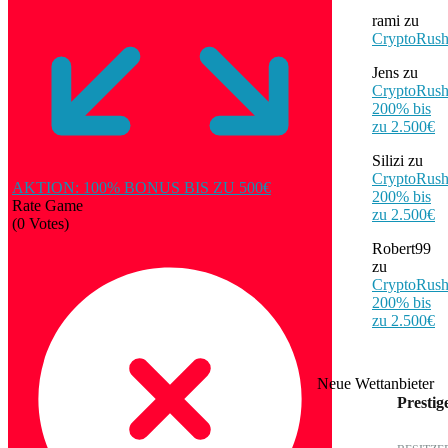
rami
zu
CryptoRus
Jens
zu
CryptoRush
200% bis
zu 2.500€
Silizi
zu
CryptoRush
AKTION: 100% BONUS BIS ZU 500€
200% bis
Rate Game
zu 2.500€
(
0
Votes)
Robert99
zu
CryptoRush
200% bis
zu 2.500€
Neue Wettanbieter
Prestig