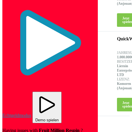
(Anjouan
Jetzt
spiele
Quick
JAHRES
1.000.000
BESITZE
Liernin
Enterpris
LTD
LIZENZ:
Komoren
(Anjouan
Jetzt
spiele
Echtgeldmodus
Demo spielen
Having issues with
Fruit Million Respin
?