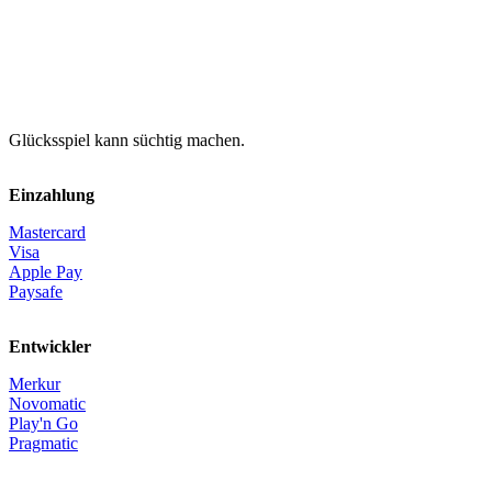
Glücksspiel kann süchtig machen.
Einzahlung
Mastercard
Visa
Apple Pay
Paysafe
Entwickler
Merkur
Novomatic
Play'n Go
Pragmatic