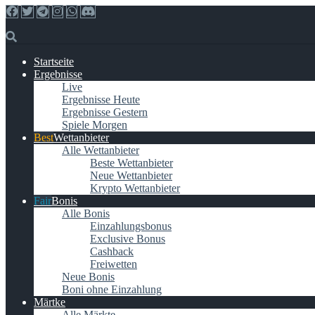
Startseite
Ergebnisse
Live
Ergebnisse Heute
Ergebnisse Gestern
Spiele Morgen
Wettanbieter
Alle Wettanbieter
Beste Wettanbieter
Neue Wettanbieter
Krypto Wettanbieter
Bonis
Alle Bonis
Einzahlungsbonus
Exclusive Bonus
Cashback
Freiwetten
Neue Bonis
Boni ohne Einzahlung
Märtke
Alle Märkte