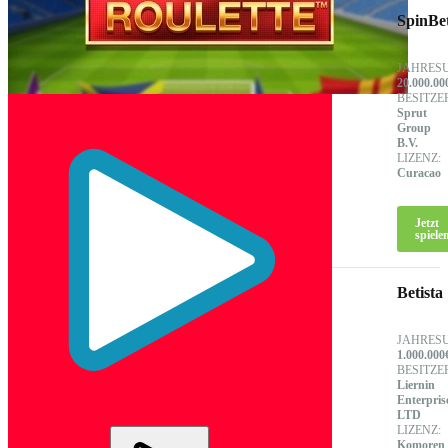
SpinBe
JAHRES
20.000.00
BESITZE
Sprut
Group
B.V.
LIZENZ:
Curacao
Jetzt
spiele
Betista
JAHRES
1.000.000
BESITZE
Liernin
Enterpris
LTD
LIZENZ:
Komoren