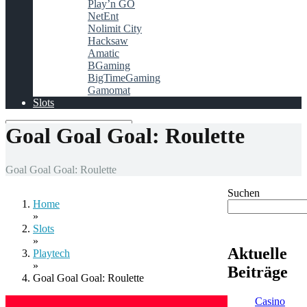
Play’n GO
NetEnt
Nolimit City
Hacksaw
Amatic
BGaming
BigTimeGaming
Gamomat
Slots
Goal Goal Goal: Roulette
Goal Goal Goal: Roulette
Suchen
Home
»
Slots
»
Aktuelle
Playtech
»
Beiträge
Goal Goal Goal: Roulette
Casino