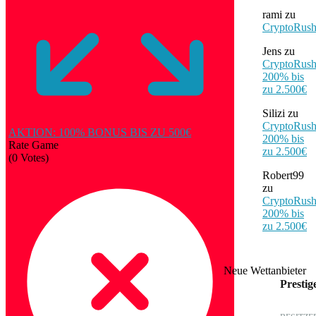
rami
zu
CryptoRus
Jens
zu
CryptoRush
200% bis
zu 2.500€
Silizi
zu
CryptoRush
AKTION: 100% BONUS BIS ZU 500€
200% bis
Rate Game
zu 2.500€
(
0
Votes)
Robert99
zu
CryptoRush
200% bis
zu 2.500€
Neue Wettanbieter
Prestig