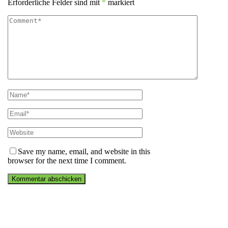
Erforderliche Felder sind mit
*
markiert
Save my name, email, and website in this
browser for the next time I comment.