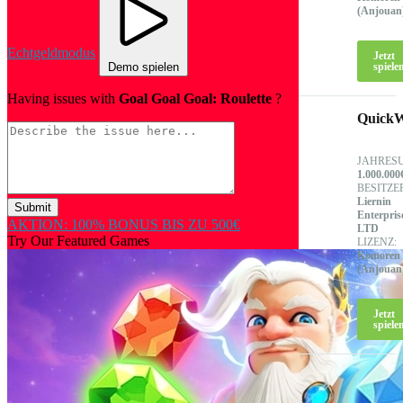
(Anjouan
Echtgeldmodus
Jetzt
spiele
Demo spielen
Having issues with
Goal Goal Goal: Roulette
?
Quick
JAHRES
1.000.000
BESITZE
Liernin
Submit
Enterpris
AKTION: 100% BONUS BIS ZU 500€
LTD
Try Our Featured Games
LIZENZ:
Komoren
(Anjouan
Jetzt
spiele