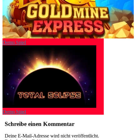
Demo Spiel
Demo Spiel
Schreibe einen Kommentar
Deine E-Mail-Adresse wird nicht veröffentlicht.