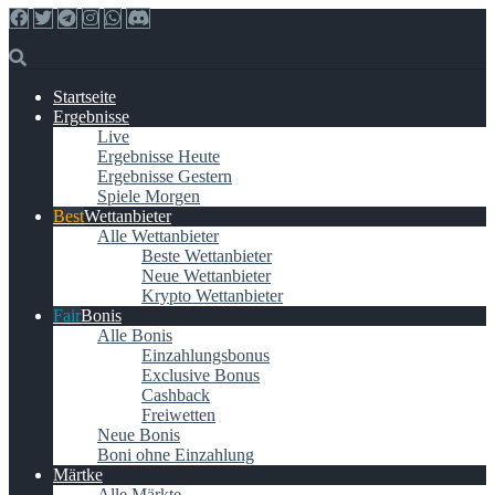
Startseite
Ergebnisse
Live
Ergebnisse Heute
Ergebnisse Gestern
Spiele Morgen
Wettanbieter
Alle Wettanbieter
Beste Wettanbieter
Neue Wettanbieter
Krypto Wettanbieter
Bonis
Alle Bonis
Einzahlungsbonus
Exclusive Bonus
Cashback
Freiwetten
Neue Bonis
Boni ohne Einzahlung
Märtke
Alle Märkte