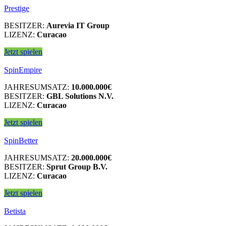
Prestige
BESITZER:
Aurevia IT Group
LIZENZ:
Curacao
Jetzt spielen
SpinEmpire
JAHRESUMSATZ:
10.000.000€
BESITZER:
GBL Solutions N.V.
LIZENZ:
Curacao
Jetzt spielen
SpinBetter
JAHRESUMSATZ:
20.000.000€
BESITZER:
Sprut Group B.V.
LIZENZ:
Curacao
Jetzt spielen
Betista