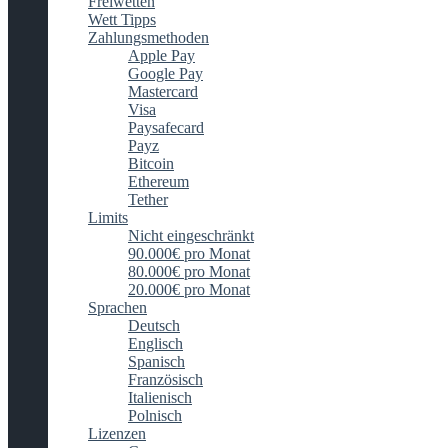
Freiwetten
Wett Tipps
Zahlungsmethoden
Apple Pay
Google Pay
Mastercard
Visa
Paysafecard
Payz
Bitcoin
Ethereum
Tether
Limits
Nicht eingeschränkt
90.000€ pro Monat
80.000€ pro Monat
20.000€ pro Monat
Sprachen
Deutsch
Englisch
Spanisch
Französisch
Italienisch
Polnisch
Lizenzen