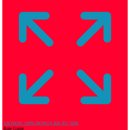
AKTION: 100% BONUS BIS ZU 500€
Rate Game