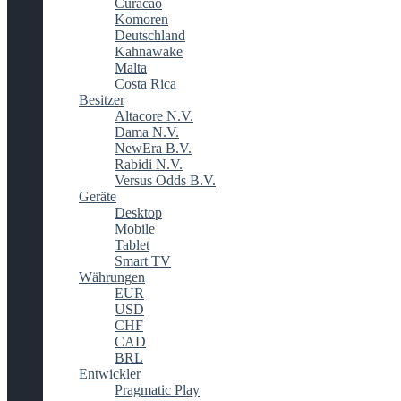
Curacao
Komoren
Deutschland
Kahnawake
Malta
Costa Rica
Besitzer
Altacore N.V.
Dama N.V.
NewEra B.V.
Rabidi N.V.
Versus Odds B.V.
Geräte
Desktop
Mobile
Tablet
Smart TV
Währungen
EUR
USD
CHF
CAD
BRL
Entwickler
Pragmatic Play