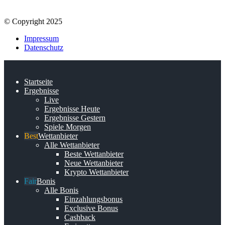
© Copyright 2025
Impressum
Datenschutz
Startseite
Ergebnisse
Live
Ergebnisse Heute
Ergebnisse Gestern
Spiele Morgen
Wettanbieter
Alle Wettanbieter
Beste Wettanbieter
Neue Wettanbieter
Krypto Wettanbieter
Bonis
Alle Bonis
Einzahlungsbonus
Exclusive Bonus
Cashback