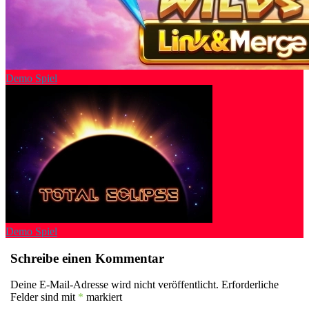
Demo Spiel
Demo Spiel
Schreibe einen Kommentar
Deine E-Mail-Adresse wird nicht veröffentlicht.
Erforderliche
Felder sind mit
*
markiert