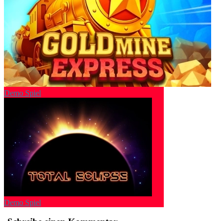
Demo Spiel
Demo Spiel