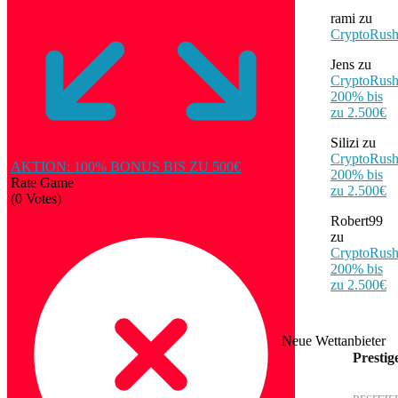
rami
zu
CryptoRus
Jens
zu
CryptoRush
200% bis
zu 2.500€
Silizi
zu
CryptoRush
AKTION: 100% BONUS BIS ZU 500€
200% bis
Rate Game
zu 2.500€
(
0
Votes)
Robert99
zu
CryptoRush
200% bis
zu 2.500€
Neue Wettanbieter
Prestig