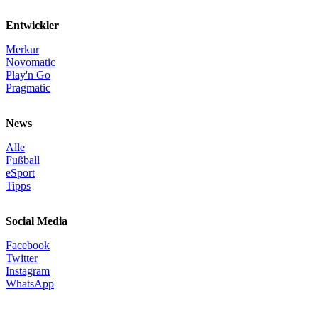
Entwickler
Merkur
Novomatic
Play'n Go
Pragmatic
News
Alle
Fußball
eSport
Tipps
Social Media
Facebook
Twitter
Instagram
WhatsApp