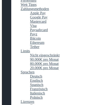
Freiwetten
Wett Tipps
Zahlungsmethoden
Apple Pay
Google Pay
Mastercard
Visa
Paysafecard
Payz
Bitcoin
Ethereum
Tether
Limits
Nicht eingeschränkt
90.000€ pro Monat
80.000€ pro Monat
20.000€ pro Monat
Sprachen
Deutsch
Englisch
Spanisch
Französisch
Italienisch
Polnisch
Lizenzen