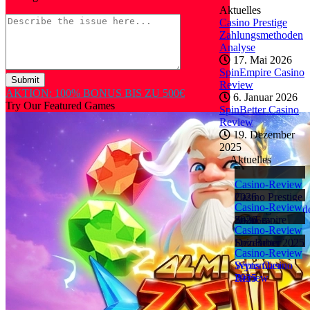
Aktuelles
Casino Prestige
Zahlungsmethoden
Analyse
17. Mai 2026
SpinEmpire Casino
Submit
Review
AKTION: 100% BONUS BIS ZU 500€
6. Januar 2026
Try Our Featured Games
SpinBetter Casino
Review
19. Dezember
2025
Aktuelles
Casino-Review
17. Mai
2026
Casino Prestige
Casino-Review
6. Januar
Zahlungsmethod
2026
SpinEmpire
Analyse
Casino-Review
19.
Casino Review
Dezember 2025
SpinBetter
Casino-Review
30.
Casino Review
September
Wyns Casino
2025
Review