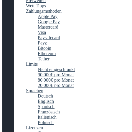
Freiwetten
Wett Tipps
Zahlungsmethoden
Apple Pay
Google Pay
Mastercard
Visa
Paysafecard
Payz
Bitcoin
Ethereum
Tether
Limits
Nicht eingeschränkt
90.000€ pro Monat
80.000€ pro Monat
20.000€ pro Monat
Sprachen
Deutsch
Englisch
Spanisch
Französisch
Italienisch
Polnisch
Lizenzen