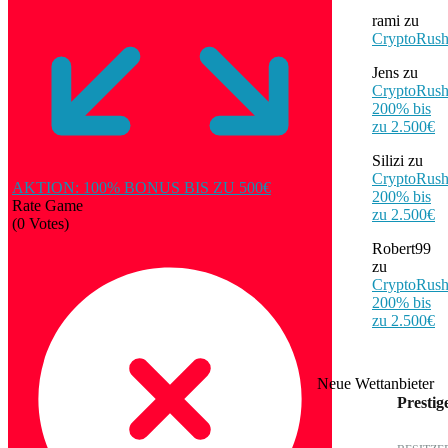
rami
zu
CryptoRus
Jens
zu
CryptoRush
200% bis
zu 2.500€
Silizi
zu
CryptoRush
AKTION: 100% BONUS BIS ZU 500€
200% bis
Rate Game
zu 2.500€
(
0
Votes)
Robert99
zu
CryptoRush
200% bis
zu 2.500€
Neue Wettanbieter
Prestig