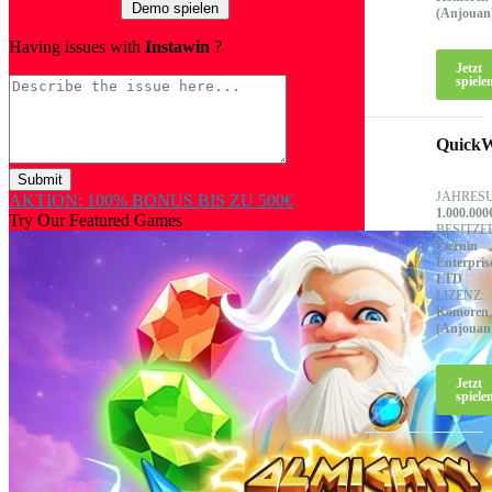
Demo spielen
(Anjouan
Having issues with
Instawin
?
Jetzt
spiele
Quick
Submit
JAHRES
AKTION: 100% BONUS BIS ZU 500€
1.000.000
Try Our Featured Games
BESITZE
Liernin
Enterpris
LTD
LIZENZ:
Komoren
(Anjouan
Jetzt
spiele