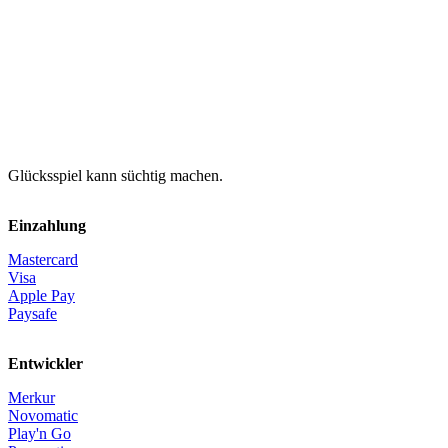
Glücksspiel kann süchtig machen.
Einzahlung
Mastercard
Visa
Apple Pay
Paysafe
Entwickler
Merkur
Novomatic
Play'n Go