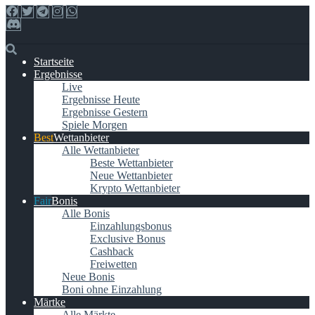
Startseite
Ergebnisse
Live
Ergebnisse Heute
Ergebnisse Gestern
Spiele Morgen
Wettanbieter
Alle Wettanbieter
Beste Wettanbieter
Neue Wettanbieter
Krypto Wettanbieter
Bonis
Alle Bonis
Einzahlungsbonus
Exclusive Bonus
Cashback
Freiwetten
Neue Bonis
Boni ohne Einzahlung
Märtke
Alle Märkte