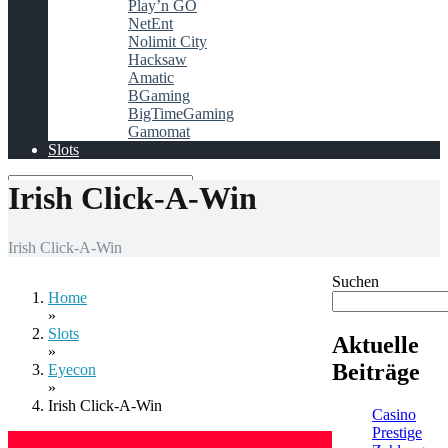
Play’n GO
NetEnt
Nolimit City
Hacksaw
Amatic
BGaming
BigTimeGaming
Gamomat
Slots
Irish Click-A-Win
Irish Click-A-Win
Suchen
Home
»
Slots
Aktuelle
»
Beiträge
Eyecon
»
Irish Click-A-Win
Casino
Prestige