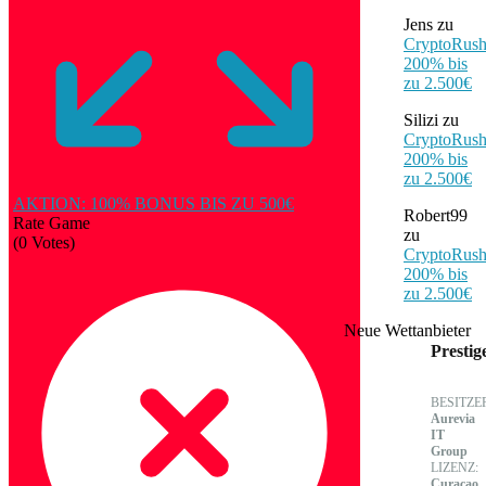
Jens
zu
CryptoRush
200% bis
zu 2.500€
Silizi
zu
CryptoRush
200% bis
zu 2.500€
AKTION: 100% BONUS BIS ZU 500€
Robert99
Rate Game
zu
(
0
Votes)
CryptoRush
200% bis
zu 2.500€
Neue Wettanbieter
Prestig
BESITZE
Aurevia
IT
Group
LIZENZ:
Curacao