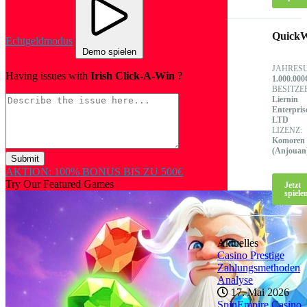
Quick
Echtgeldmodus
Demo spielen
JAHRES
Having issues with
Irish Click-A-Win
?
1.000.000
BESITZE
Liernin
Enterpris
LTD
LIZENZ:
Komoren
(Anjouan
Submit
AKTION: 100% BONUS BIS ZU 500€
Try Our Featured Games
Jetzt
spiele
Aktuelles
Casino Prestige
Zahlungsmethoden
Analyse
17. Mai 2026
SpinEmpire Casino