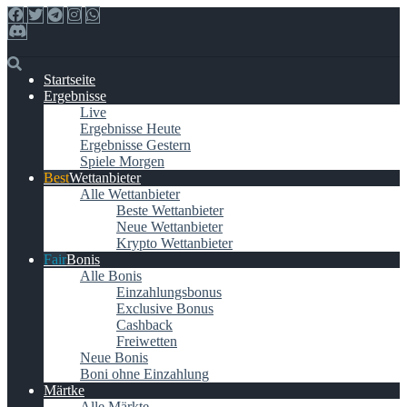
Startseite
Ergebnisse
Live
Ergebnisse Heute
Ergebnisse Gestern
Spiele Morgen
Wettanbieter
Alle Wettanbieter
Beste Wettanbieter
Neue Wettanbieter
Krypto Wettanbieter
Bonis
Alle Bonis
Einzahlungsbonus
Exclusive Bonus
Cashback
Freiwetten
Neue Bonis
Boni ohne Einzahlung
Märtke
Alle Märkte