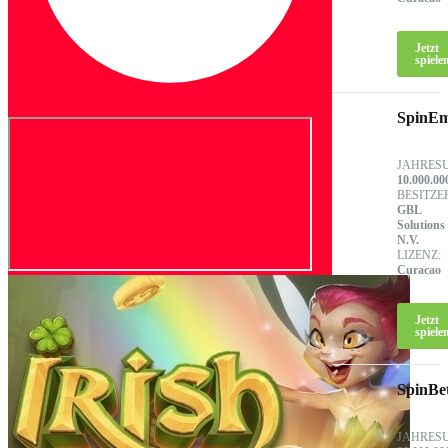
Jetzt
spiele
SpinEm
JAHRES
10.000.00
BESITZE
GBL
Solutions
N.V.
LIZENZ:
Curacao
Jetzt
spiele
SpinBe
JAHRES