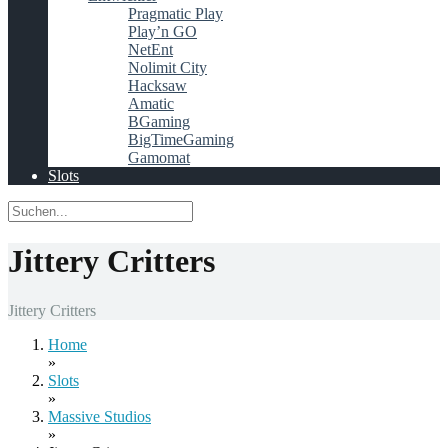
Pragmatic Play
Play’n GO
NetEnt
Nolimit City
Hacksaw
Amatic
BGaming
BigTimeGaming
Gamomat
Slots
Jittery Critters
Jittery Critters
Home
»
Slots
»
Massive Studios
»