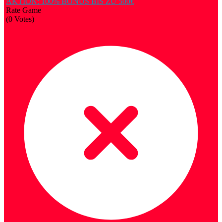
AKTION: 100% BONUS BIS ZU 500€
Rate Game
(
0
Votes)