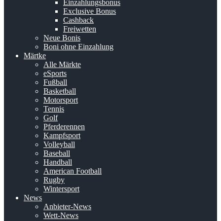
Einzahlungsbonus
Exclusive Bonus
Cashback
Freiwetten
Neue Bonis
Boni ohne Einzahlung
Märtke
Alle Märkte
eSports
Fußball
Basketball
Motorsport
Tennis
Golf
Pferderennen
Kampfsport
Volleyball
Baseball
Handball
American Football
Rugby
Wintersport
News
Anbieter-News
Wett-News