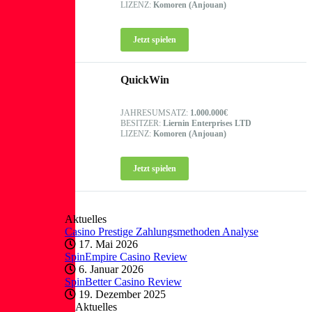
LIZENZ:
Komoren (Anjouan)
Jetzt spielen
QuickWin
JAHRESUMSATZ:
1.000.000€
BESITZER:
Liernin Enterprises LTD
LIZENZ:
Komoren (Anjouan)
Jetzt spielen
Aktuelles
Casino Prestige Zahlungsmethoden Analyse
17. Mai 2026
SpinEmpire Casino Review
6. Januar 2026
SpinBetter Casino Review
19. Dezember 2025
Aktuelles