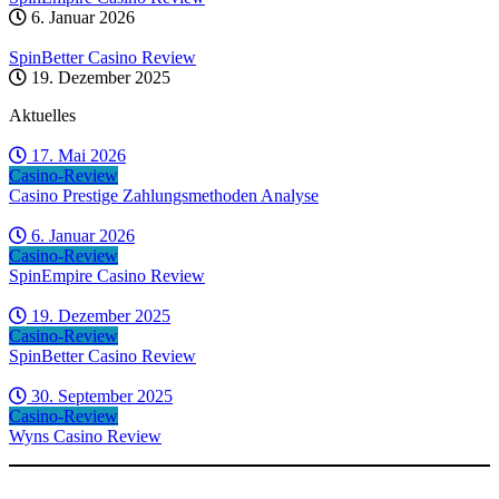
6. Januar 2026
SpinBetter Casino Review
19. Dezember 2025
Aktuelles
17. Mai 2026
Casino-Review
Casino Prestige Zahlungsmethoden Analyse
6. Januar 2026
Casino-Review
SpinEmpire Casino Review
19. Dezember 2025
Casino-Review
SpinBetter Casino Review
30. September 2025
Casino-Review
Wyns Casino Review