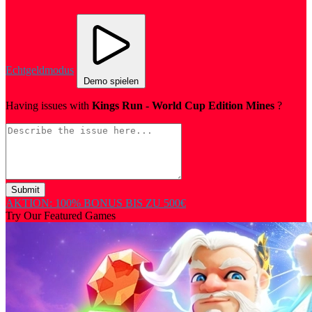
Echtgeldmodus
Demo spielen
Having issues with
Kings Run - World Cup Edition Mines
?
Submit
AKTION: 100% BONUS BIS ZU 500€
Try Our Featured Games