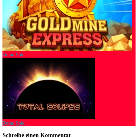
Demo Spiel
Demo Spiel
Schreibe einen Kommentar