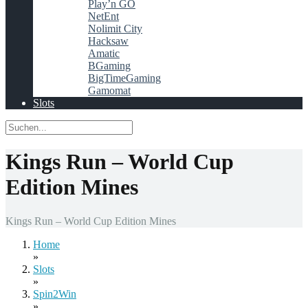
Play’n GO
NetEnt
Nolimit City
Hacksaw
Amatic
BGaming
BigTimeGaming
Gamomat
Slots
Kings Run – World Cup
Edition Mines
Kings Run – World Cup Edition Mines
Home
»
Slots
»
Spin2Win
»