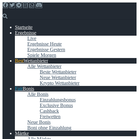
Startseite
Ergebnisse
Live
Ergebnisse Heute
Ergebnisse Gestern
Spiele Morgen
Wettanbieter
Alle Wettanbieter
Beste Wettanbieter
Neue Wettanbieter
Krypto Wettanbieter
Bonis
Alle Bonis
Einzahlungsbonus
Exclusive Bonus
Cashback
Freiwetten
Neue Bonis
Boni ohne Einzahlung
Märtke
Alle Märkte