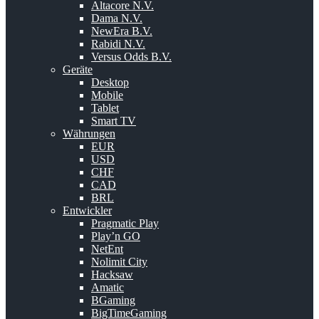
Altacore N.V.
Dama N.V.
NewEra B.V.
Rabidi N.V.
Versus Odds B.V.
Geräte
Desktop
Mobile
Tablet
Smart TV
Währungen
EUR
USD
CHF
CAD
BRL
Entwickler
Pragmatic Play
Play’n GO
NetEnt
Nolimit City
Hacksaw
Amatic
BGaming
BigTimeGaming