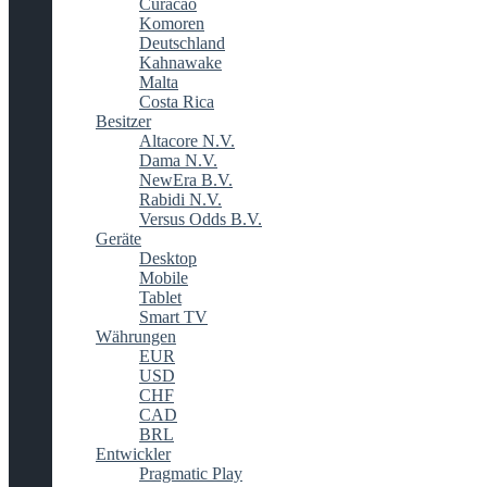
Curacao
Komoren
Deutschland
Kahnawake
Malta
Costa Rica
Besitzer
Altacore N.V.
Dama N.V.
NewEra B.V.
Rabidi N.V.
Versus Odds B.V.
Geräte
Desktop
Mobile
Tablet
Smart TV
Währungen
EUR
USD
CHF
CAD
BRL
Entwickler
Pragmatic Play