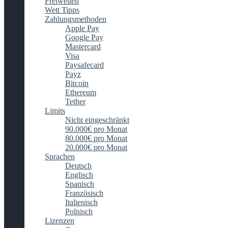
Freiwetten
Wett Tipps
Zahlungsmethoden
Apple Pay
Google Pay
Mastercard
Visa
Paysafecard
Payz
Bitcoin
Ethereum
Tether
Limits
Nicht eingeschränkt
90.000€ pro Monat
80.000€ pro Monat
20.000€ pro Monat
Sprachen
Deutsch
Englisch
Spanisch
Französisch
Italienisch
Polnisch
Lizenzen