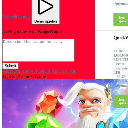
(Anjouan
Echtgeldmodus
Jetzt
spiele
Demo spielen
Having issues with
Kings Run
?
Quick
JAHRES
1.000.000
BESITZE
Liernin
Submit
Enterpris
AKTION: 100% BONUS BIS ZU 500€
LTD
Try Our Featured Games
LIZENZ:
Komoren
(Anjouan
Jetzt
spiele