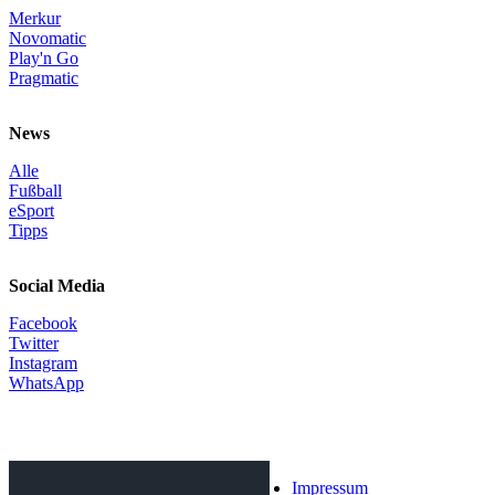
Merkur
Novomatic
Play'n Go
Pragmatic
News
Alle
Fußball
eSport
Tipps
Social Media
Facebook
Twitter
Instagram
WhatsApp
© Copyright 2025
Impressum