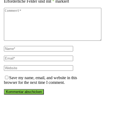
Erforderliche Felder sind mit
*
markiert
Save my name, email, and website in this
browser for the next time I comment.