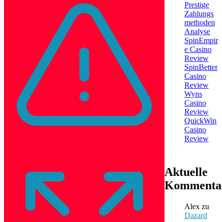
Prestige
Zahlungs
methoden
Analyse
SpinEmpir
e Casino
Review
SpinBetter
Casino
Review
Wyns
Casino
Review
QuickWin
Casino
Review
Aktuelle
Kommenta
Alex
zu
Dazard