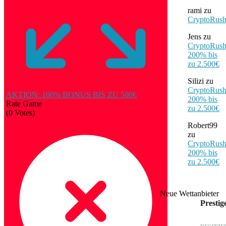
rami
zu
CryptoRus
Jens
zu
CryptoRush
200% bis
zu 2.500€
Silizi
zu
CryptoRush
AKTION: 100% BONUS BIS ZU 500€
200% bis
Rate Game
zu 2.500€
(
0
Votes)
Robert99
zu
CryptoRush
200% bis
zu 2.500€
Neue Wettanbieter
Prestig