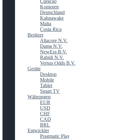
Curacao
Komoren
Deutschland
Kahnawake
Malta
Costa Rica
Besitzer
Altacore N.V.
Dama N.V.
NewEra B.V.
Rabidi N.V.
Versus Odds B.V.
Geräte
Desktop
Mobile
Tablet
Smart TV
Währungen
EUR
USD
CHF
CAD
BRL
Entwickler
Pragmatic Play