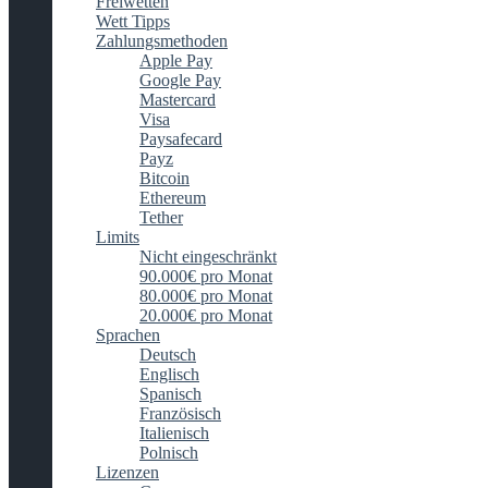
Freiwetten
Wett Tipps
Zahlungsmethoden
Apple Pay
Google Pay
Mastercard
Visa
Paysafecard
Payz
Bitcoin
Ethereum
Tether
Limits
Nicht eingeschränkt
90.000€ pro Monat
80.000€ pro Monat
20.000€ pro Monat
Sprachen
Deutsch
Englisch
Spanisch
Französisch
Italienisch
Polnisch
Lizenzen