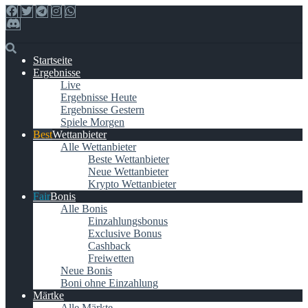
Startseite
Ergebnisse
Live
Ergebnisse Heute
Ergebnisse Gestern
Spiele Morgen
Wettanbieter
Alle Wettanbieter
Beste Wettanbieter
Neue Wettanbieter
Krypto Wettanbieter
Bonis
Alle Bonis
Einzahlungsbonus
Exclusive Bonus
Cashback
Freiwetten
Neue Bonis
Boni ohne Einzahlung
Märtke
Alle Märkte