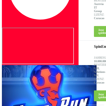
BESITZE
Aurevia
IT
Group
LIZENZ:
Curacao
Jetzt
spiele
SpinEm
JAHRES
10.000.00
BESITZE
GBL
Solutions
N.V.
LIZENZ:
Curacao
Jetzt
spiele