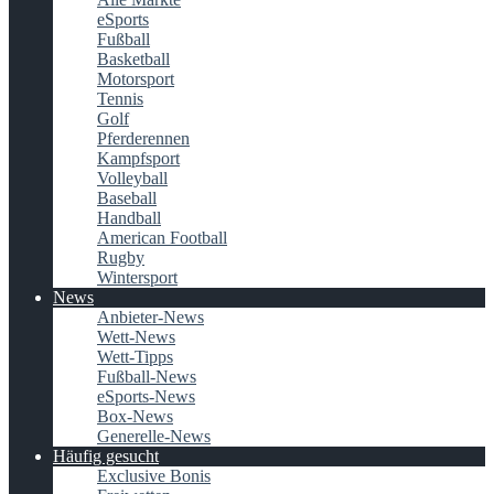
eSports
Fußball
Basketball
Motorsport
Tennis
Golf
Pferderennen
Kampfsport
Volleyball
Baseball
Handball
American Football
Rugby
Wintersport
News
Anbieter-News
Wett-News
Wett-Tipps
Fußball-News
eSports-News
Box-News
Generelle-News
Häufig gesucht
Exclusive Bonis