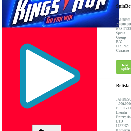
SpinBe
JAHRES
20.000.00
BESITZE
Sprut
Group
B.V.
LIZENZ:
Curacao
Jetzt
spiele
Betista
JAHRES
1.000.000
BESITZE
Liernin
Enterpris
LTD
LIZENZ:
Komoren