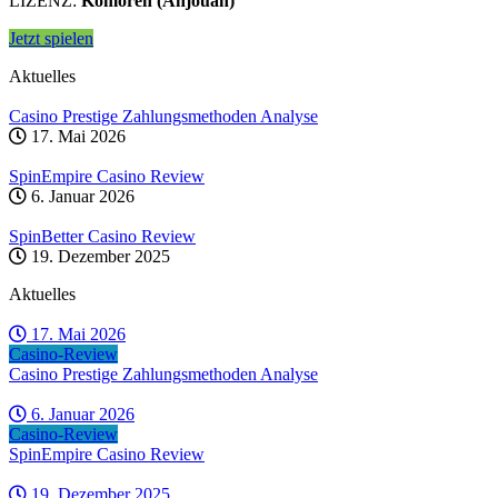
LIZENZ:
Komoren (Anjouan)
Jetzt spielen
Aktuelles
Casino Prestige Zahlungsmethoden Analyse
17. Mai 2026
SpinEmpire Casino Review
6. Januar 2026
SpinBetter Casino Review
19. Dezember 2025
Aktuelles
17. Mai 2026
Casino-Review
Casino Prestige Zahlungsmethoden Analyse
6. Januar 2026
Casino-Review
SpinEmpire Casino Review
19. Dezember 2025