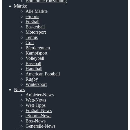
Boni ohne Einzahlung
Märtke
Alle Märkte
eSports
Fußball
Basketball
Motorsport
Tennis
Golf
Pferderennen
Kampfsport
Volleyball
Baseball
Handball
American Football
Rugby
Wintersport
News
Anbieter-News
Wett-News
Wett-Tipps
Fußball-News
eSports-News
Box-News
Generelle-News