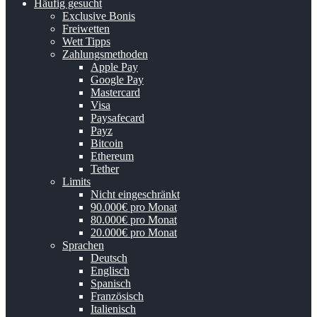
Häufig gesucht
Exclusive Bonis
Freiwetten
Wett Tipps
Zahlungsmethoden
Apple Pay
Google Pay
Mastercard
Visa
Paysafecard
Payz
Bitcoin
Ethereum
Tether
Limits
Nicht eingeschränkt
90.000€ pro Monat
80.000€ pro Monat
20.000€ pro Monat
Sprachen
Deutsch
Englisch
Spanisch
Französisch
Italienisch