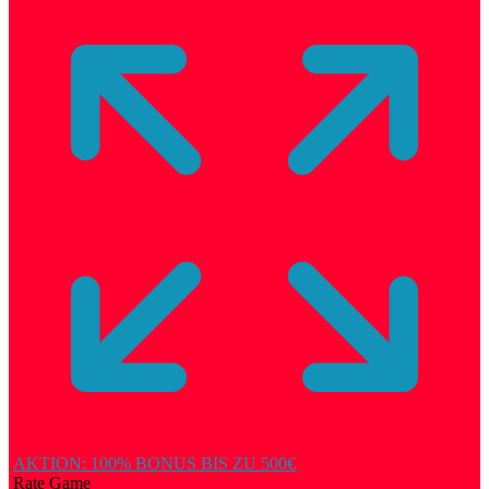
AKTION: 100% BONUS BIS ZU 500€
Rate Game