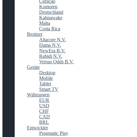
Curacao
Komoren
Deutschland
Kahnawake
Malta
Costa Rica
Besitzer
Altacore N.V.
Dama N.V.
NewEra B.V.
Rabidi N.V.
Versus Odds B.V.
Geräte
Desktop
Mobile
Tablet
Smart TV
Währungen
EUR
USD
CHF
CAD
BRL
Entwickler
Pragmatic Play