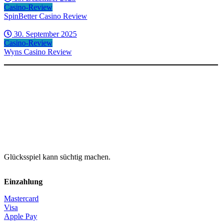
Casino-Review
SpinBetter Casino Review
30. September 2025
Casino-Review
Wyns Casino Review
Glücksspiel kann süchtig machen.
Einzahlung
Mastercard
Visa
Apple Pay