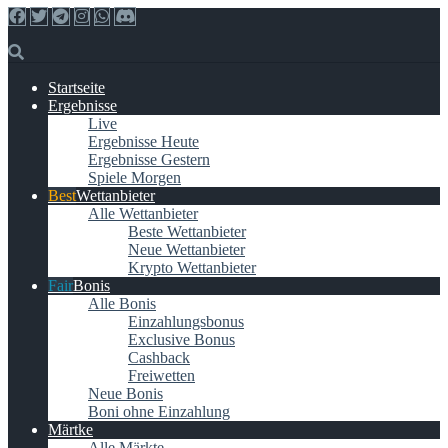
Startseite
Ergebnisse
Live
Ergebnisse Heute
Ergebnisse Gestern
Spiele Morgen
Wettanbieter
Alle Wettanbieter
Beste Wettanbieter
Neue Wettanbieter
Krypto Wettanbieter
Bonis
Alle Bonis
Einzahlungsbonus
Exclusive Bonus
Cashback
Freiwetten
Neue Bonis
Boni ohne Einzahlung
Märtke
Alle Märkte