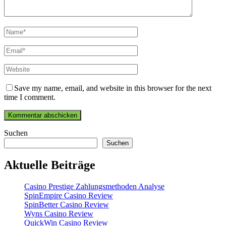
Save my name, email, and website in this browser for the next
time I comment.
Suchen
Suchen
Aktuelle Beiträge
Casino Prestige Zahlungsmethoden Analyse
SpinEmpire Casino Review
SpinBetter Casino Review
Wyns Casino Review
QuickWin Casino Review