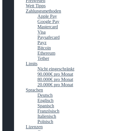
Freiwetten
Wett Tipps
Zahlungsmethoden
Apple Pay
Google Pay
Mastercard
Visa
Paysafecard
Payz
Bitcoin
Ethereum
Tether
Limits
Nicht eingeschränkt
90.000€ pro Monat
80.000€ pro Monat
20.000€ pro Monat
Sprachen
Deutsch
Englisch
Spanisch
Französisch
Italienisch
Polnisch
Lizenzen