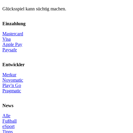
Glücksspiel kann süchtig machen.
Einzahlung
Mastercard
Visa
Apple Pay
Paysafe
Entwickler
Merkur
Novomatic
Play'n Go
Pragmatic
News
Alle
Fußball
eSport
Tipps