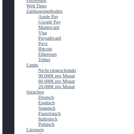
Freiwetten
Wett Tipps
Zahlungsmethoden
Apple Pay
Google Pay
Mastercard
Visa
Paysafecard
Payz
Bitcoin
Ethereum
Tether
Limits
Nicht eingeschränkt
90.000€ pro Monat
80.000€ pro Monat
20.000€ pro Monat
Sprachen
Deutsch
Englisch
Spanisch
Französisch
Italienisch
Polnisch
Lizenzen