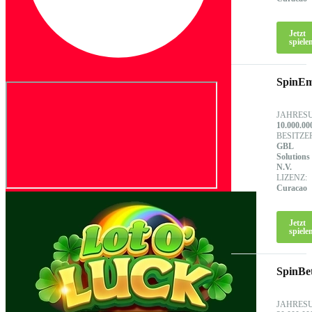
Jetzt
spiele
SpinEm
JAHRES
10.000.00
BESITZE
GBL
Solutions
N.V.
LIZENZ:
Curacao
Jetzt
spiele
SpinBe
JAHRES