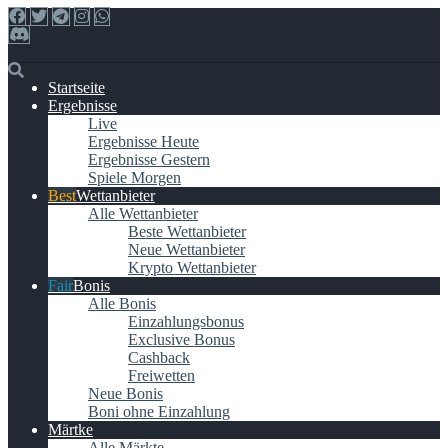
Startseite
Ergebnisse
Live
Ergebnisse Heute
Ergebnisse Gestern
Spiele Morgen
Wettanbieter
Alle Wettanbieter
Beste Wettanbieter
Neue Wettanbieter
Krypto Wettanbieter
Bonis
Alle Bonis
Einzahlungsbonus
Exclusive Bonus
Cashback
Freiwetten
Neue Bonis
Boni ohne Einzahlung
Märtke
Alle Märkte