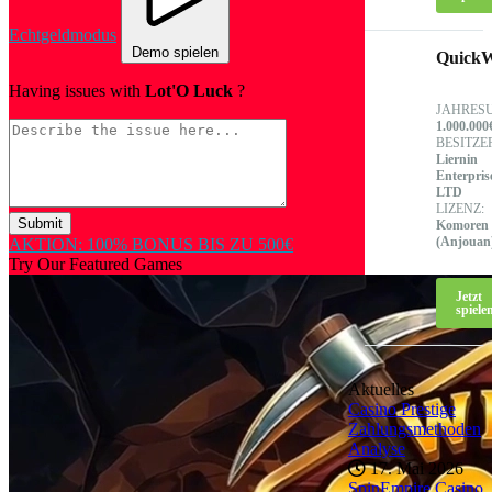
Echtgeldmodus
Demo spielen
Quick
Having issues with
Lot'O Luck
?
JAHRES
1.000.000
BESITZE
Liernin
Enterpris
LTD
LIZENZ:
Submit
Komoren
(Anjouan
AKTION: 100% BONUS BIS ZU 500€
Try Our Featured Games
Jetzt
spiele
Aktuelles
Casino Prestige
Zahlungsmethoden
Analyse
17. Mai 2026
SpinEmpire Casino