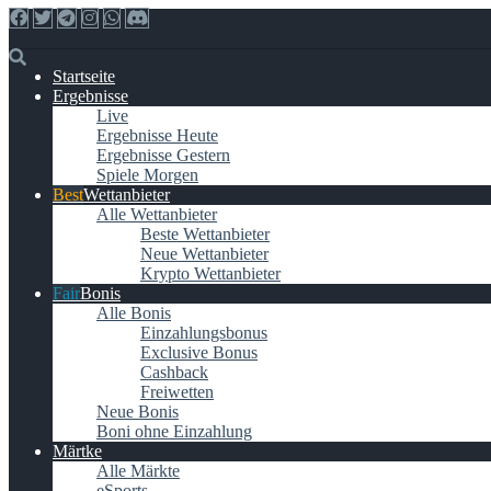
Startseite
Ergebnisse
Live
Ergebnisse Heute
Ergebnisse Gestern
Spiele Morgen
Wettanbieter
Alle Wettanbieter
Beste Wettanbieter
Neue Wettanbieter
Krypto Wettanbieter
Bonis
Alle Bonis
Einzahlungsbonus
Exclusive Bonus
Cashback
Freiwetten
Neue Bonis
Boni ohne Einzahlung
Märtke
Alle Märkte
eSports