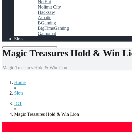
NetEnt
Nolimit City
Hacksaw
Amatic
BGaming
BigTimeGaming
Gamomat
Slots
Magic Treasures Hold & Win L
Magic Treasures Hold & Win Lion
Home
»
Slots
»
IGT
»
Magic Treasures Hold & Win Lion