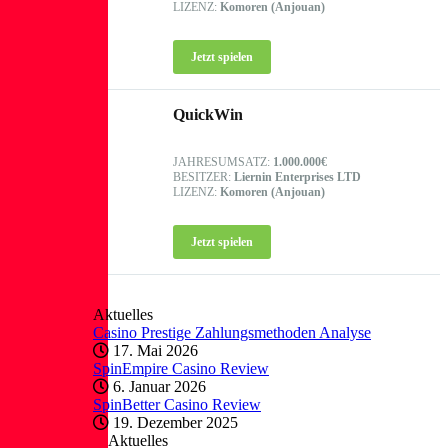
LIZENZ:
Komoren (Anjouan)
Jetzt spielen
QuickWin
JAHRESUMSATZ:
1.000.000€
BESITZER:
Liernin Enterprises LTD
LIZENZ:
Komoren (Anjouan)
Jetzt spielen
Aktuelles
Casino Prestige Zahlungsmethoden Analyse
17. Mai 2026
SpinEmpire Casino Review
6. Januar 2026
SpinBetter Casino Review
19. Dezember 2025
Aktuelles