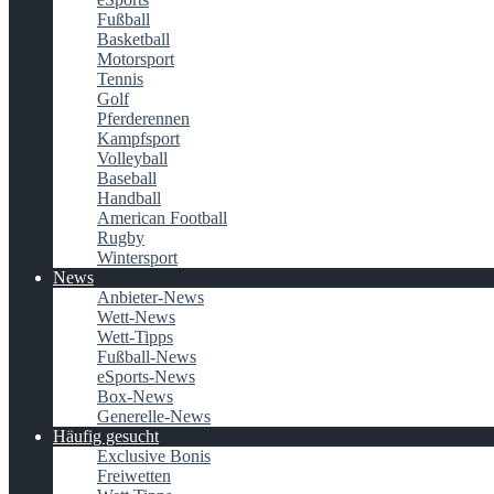
Fußball
Basketball
Motorsport
Tennis
Golf
Pferderennen
Kampfsport
Volleyball
Baseball
Handball
American Football
Rugby
Wintersport
News
Anbieter-News
Wett-News
Wett-Tipps
Fußball-News
eSports-News
Box-News
Generelle-News
Häufig gesucht
Exclusive Bonis
Freiwetten