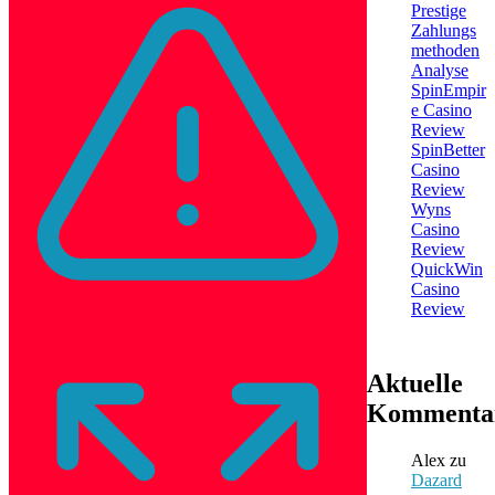
Prestige
Zahlungs
methoden
Analyse
SpinEmpir
e Casino
Review
SpinBetter
Casino
Review
Wyns
Casino
Review
QuickWin
Casino
Review
Aktuelle
Kommenta
Alex
zu
Dazard