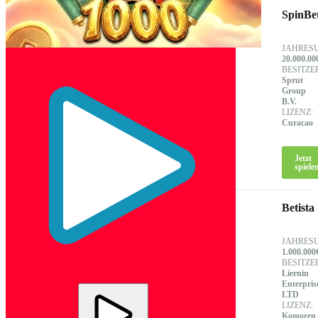
SpinBe
JAHRES
20.000.00
BESITZE
Sprut
Group
B.V.
LIZENZ:
Curacao
Jetzt
spiele
Betista
JAHRES
1.000.000
BESITZE
Liernin
Enterpris
LTD
LIZENZ:
Komoren