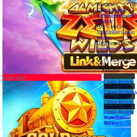
Aktuelles
Casino Prestige
Zahlungsmethoden
Analyse
17. Mai 2026
SpinEmpire Casino
Review
6. Januar 2026
SpinBetter Casino
Review
19. Dezember
2025
Aktuelles
Demo Spiel
Casino-Review
17. Mai
2026
Casino Prestige
Casino-Review
6. Januar
Zahlungsmethod
2026
SpinEmpire
Analyse
Casino-Review
19.
Casino Review
Dezember 2025
SpinBetter
Casino-Review
30.
Casino Review
September
Wyns Casino
2025
Review