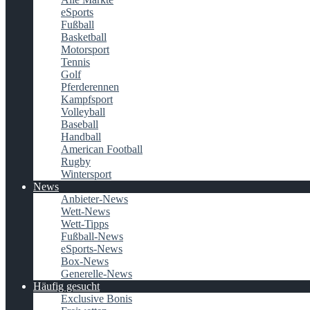
eSports
Fußball
Basketball
Motorsport
Tennis
Golf
Pferderennen
Kampfsport
Volleyball
Baseball
Handball
American Football
Rugby
Wintersport
News
Anbieter-News
Wett-News
Wett-Tipps
Fußball-News
eSports-News
Box-News
Generelle-News
Häufig gesucht
Exclusive Bonis