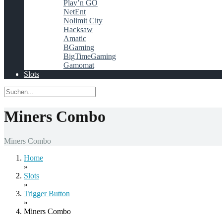
Play’n GO
NetEnt
Nolimit City
Hacksaw
Amatic
BGaming
BigTimeGaming
Gamomat
Slots
Miners Combo
Miners Combo
Home
»
Slots
»
Trigger Button
»
Miners Combo