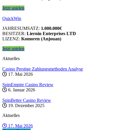
Jetzt spielen
QuickWin
JAHRESUMSATZ:
1.000.000€
BESITZER:
Liernin Enterprises LTD
LIZENZ:
Komoren (Anjouan)
Jetzt spielen
Aktuelles
Casino Prestige Zahlungsmethoden Analyse
17. Mai 2026
SpinEmpire Casino Review
6. Januar 2026
SpinBetter Casino Review
19. Dezember 2025
Aktuelles
17. Mai 2026