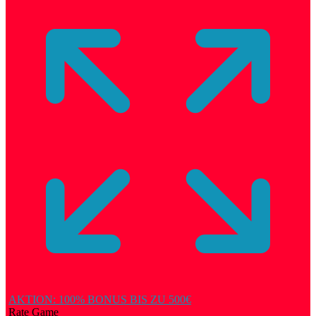
AKTION: 100% BONUS BIS ZU 500€
Rate Game