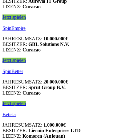
BESITZER:
Aurevia IT Group
LIZENZ:
Curacao
Jetzt spielen
SpinEmpire
JAHRESUMSATZ:
10.000.000€
BESITZER:
GBL Solutions N.V.
LIZENZ:
Curacao
Jetzt spielen
SpinBetter
JAHRESUMSATZ:
20.000.000€
BESITZER:
Sprut Group B.V.
LIZENZ:
Curacao
Jetzt spielen
Betista
JAHRESUMSATZ:
1.000.000€
BESITZER:
Liernin Enterprises LTD
LIZENZ:
Komoren (Anjouan)