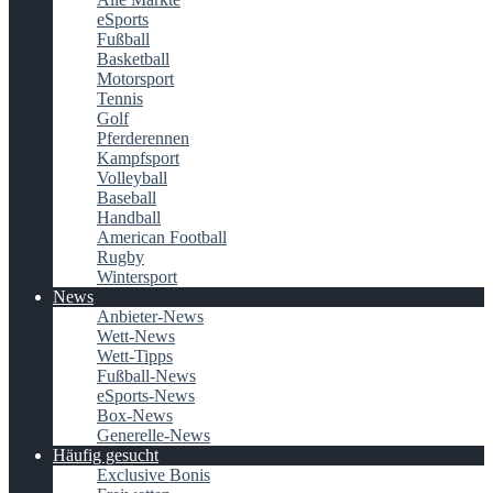
eSports
Fußball
Basketball
Motorsport
Tennis
Golf
Pferderennen
Kampfsport
Volleyball
Baseball
Handball
American Football
Rugby
Wintersport
News
Anbieter-News
Wett-News
Wett-Tipps
Fußball-News
eSports-News
Box-News
Generelle-News
Häufig gesucht
Exclusive Bonis