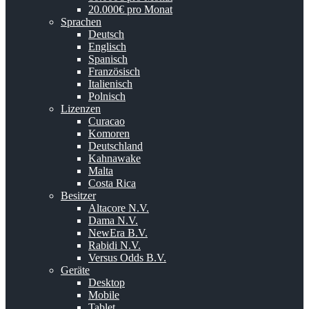
20.000€ pro Monat
Sprachen
Deutsch
Englisch
Spanisch
Französisch
Italienisch
Polnisch
Lizenzen
Curacao
Komoren
Deutschland
Kahnawake
Malta
Costa Rica
Besitzer
Altacore N.V.
Dama N.V.
NewEra B.V.
Rabidi N.V.
Versus Odds B.V.
Geräte
Desktop
Mobile
Tablet