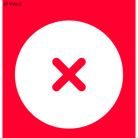
(
0
Votes)