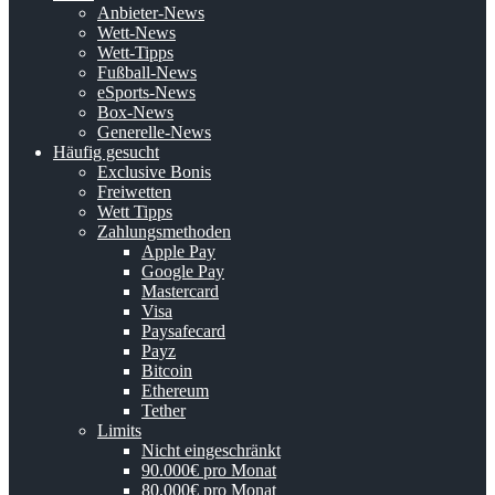
Anbieter-News
Wett-News
Wett-Tipps
Fußball-News
eSports-News
Box-News
Generelle-News
Häufig gesucht
Exclusive Bonis
Freiwetten
Wett Tipps
Zahlungsmethoden
Apple Pay
Google Pay
Mastercard
Visa
Paysafecard
Payz
Bitcoin
Ethereum
Tether
Limits
Nicht eingeschränkt
90.000€ pro Monat
80.000€ pro Monat