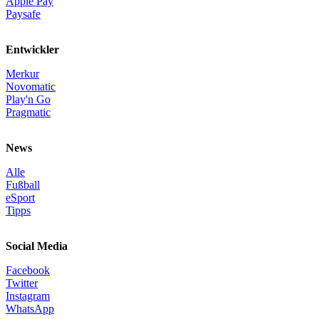
Apple Pay
Paysafe
Entwickler
Merkur
Novomatic
Play'n Go
Pragmatic
News
Alle
Fußball
eSport
Tipps
Social Media
Facebook
Twitter
Instagram
WhatsApp