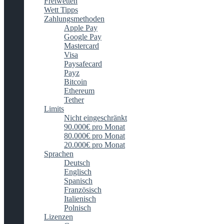
Freiwetten
Wett Tipps
Zahlungsmethoden
Apple Pay
Google Pay
Mastercard
Visa
Paysafecard
Payz
Bitcoin
Ethereum
Tether
Limits
Nicht eingeschränkt
90.000€ pro Monat
80.000€ pro Monat
20.000€ pro Monat
Sprachen
Deutsch
Englisch
Spanisch
Französisch
Italienisch
Polnisch
Lizenzen