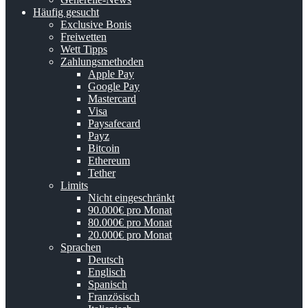
Häufig gesucht
Exclusive Bonis
Freiwetten
Wett Tipps
Zahlungsmethoden
Apple Pay
Google Pay
Mastercard
Visa
Paysafecard
Payz
Bitcoin
Ethereum
Tether
Limits
Nicht eingeschränkt
90.000€ pro Monat
80.000€ pro Monat
20.000€ pro Monat
Sprachen
Deutsch
Englisch
Spanisch
Französisch