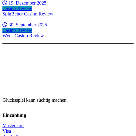
19. Dezember 2025
Casino-Review
SpinBetter Casino Review
30. September 2025
Casino-Review
Wyns Casino Review
Glücksspiel kann süchtig machen.
Einzahlung
Mastercard
Visa