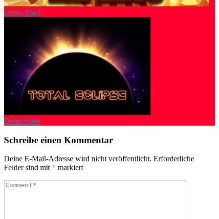
Demo Spiel
Demo Spiel
Schreibe einen Kommentar
Deine E-Mail-Adresse wird nicht veröffentlicht.
Erforderliche
Felder sind mit
*
markiert