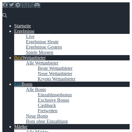
Startseite
Ergebnisse
Live
Ergebnisse Heute
Ergebnisse Gestern
Spiele Morgen
Wettanbieter
Alle Wettanbieter
Beste Wettanbieter
Neue Wettanbieter
Krypto Wettanbieter
Bonis
Alle Bonis
Einzahlungsbonus
Exclusive Bonus
Cashback
Freiwetten
Neue Bonis
Boni ohne Einzahlung
Märtke
Alle Märkte