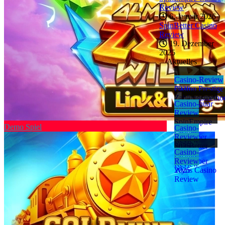
Review
6. Januar 2026
SpinBetter Casino
Review
19. Dezember
2025
Aktuelles
Casino-Review
17. Mai
2026
Casino Prestige
Zahlungsmetho
Casino-
6. Januar
Analyse
2026
Review
SpinEmpire
Demo Spiel
Casino-
19.
Casino
Dezember
Review
Review
2025
SpinBetter
Casino-
30.
Casino
September
Review
Review
2025
Wyns Casino
Review