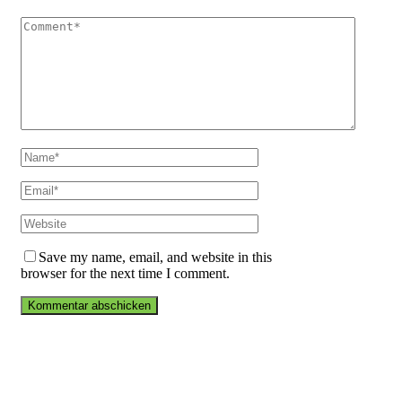
Save my name, email, and website in this
browser for the next time I comment.