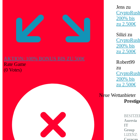
Jens
zu
CryptoRush
200% bis
zu 2.500€
Silizi
zu
CryptoRush
200% bis
zu 2.500€
AKTION: 100% BONUS BIS ZU 500€
Robert99
Rate Game
zu
(
0
Votes)
CryptoRush
200% bis
zu 2.500€
Neue Wettanbieter
Prestig
BESITZE
Aurevia
IT
Group
LIZENZ:
Curacao