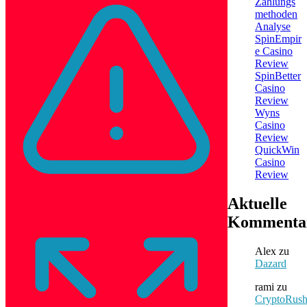
Zahlungs
methoden
Analyse
SpinEmpir
e Casino
Review
SpinBetter
Casino
Review
Wyns
Casino
Review
QuickWin
Casino
Review
Aktuelle
Kommenta
Alex
zu
Dazard
rami
zu
CryptoRus