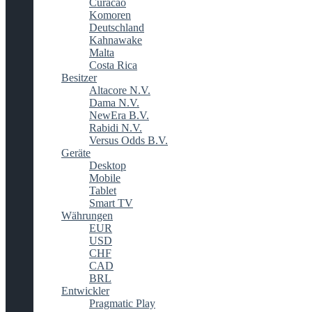
Curacao
Komoren
Deutschland
Kahnawake
Malta
Costa Rica
Besitzer
Altacore N.V.
Dama N.V.
NewEra B.V.
Rabidi N.V.
Versus Odds B.V.
Geräte
Desktop
Mobile
Tablet
Smart TV
Währungen
EUR
USD
CHF
CAD
BRL
Entwickler
Pragmatic Play