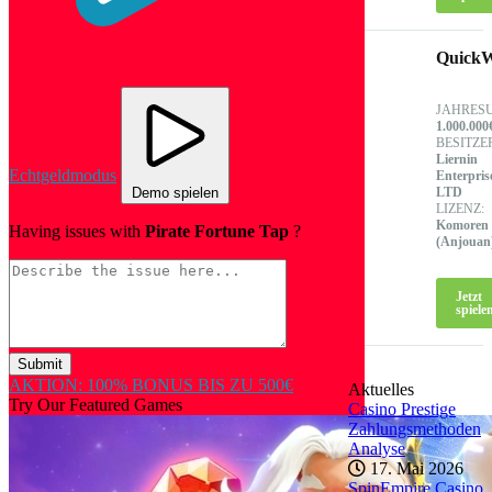
Quick
JAHRES
1.000.000
BESITZE
Liernin
Echtgeldmodus
Enterpris
LTD
Demo spielen
LIZENZ:
Komoren
Having issues with
Pirate Fortune Tap
?
(Anjouan
Jetzt
spiele
Submit
AKTION: 100% BONUS BIS ZU 500€
Aktuelles
Try Our Featured Games
Casino Prestige
Zahlungsmethoden
Analyse
17. Mai 2026
SpinEmpire Casino