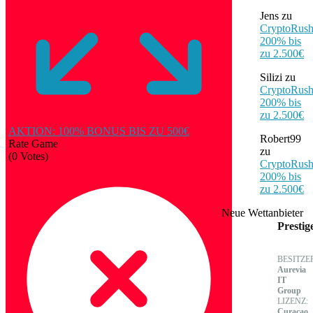
Jens
zu
CryptoRush
200% bis
zu 2.500€
Silizi
zu
CryptoRush
200% bis
zu 2.500€
AKTION: 100% BONUS BIS ZU 500€
Robert99
Rate Game
zu
(
0
Votes)
CryptoRush
200% bis
zu 2.500€
Neue Wettanbieter
Prestig
BESITZE
Aurevia
IT
Group
LIZENZ:
Curacao