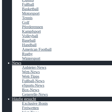
Fußball
Basketball
Motorsport
Tennis
Golf
Pferderennen
Kampfsport
Volleyball
Baseball
Handball
American Football
Rugby
Wintersport
News
Anbieter-News
Wett-News
Wett-Tipps
Fußball-News
eSports-News
Box-News
Generelle-News
Häufig gesucht
Exclusive Bonis
Freiwetten