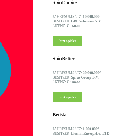
SpinEmpire
JAHRESUMSATZ:
10.000.000€
BESITZER:
GBL Solutions N.V.
LIZENZ:
Curacao
Jetzt spielen
SpinBetter
JAHRESUMSATZ:
20.000.000€
BESITZER:
Sprut Group B.V.
LIZENZ:
Curacao
Jetzt spielen
Betista
JAHRESUMSATZ:
1.000.000€
BESITZER:
Liernin Enterprises LTD