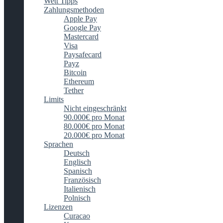
Wett Tipps
Zahlungsmethoden
Apple Pay
Google Pay
Mastercard
Visa
Paysafecard
Payz
Bitcoin
Ethereum
Tether
Limits
Nicht eingeschränkt
90.000€ pro Monat
80.000€ pro Monat
20.000€ pro Monat
Sprachen
Deutsch
Englisch
Spanisch
Französisch
Italienisch
Polnisch
Lizenzen
Curacao