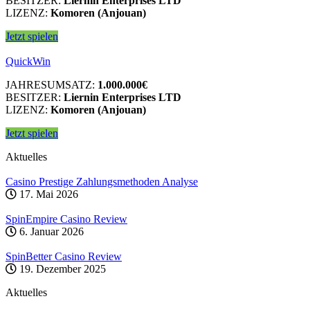
BESITZER:
Liernin Enterprises LTD
LIZENZ:
Komoren (Anjouan)
Jetzt spielen
QuickWin
JAHRESUMSATZ:
1.000.000€
BESITZER:
Liernin Enterprises LTD
LIZENZ:
Komoren (Anjouan)
Jetzt spielen
Aktuelles
Casino Prestige Zahlungsmethoden Analyse
17. Mai 2026
SpinEmpire Casino Review
6. Januar 2026
SpinBetter Casino Review
19. Dezember 2025
Aktuelles