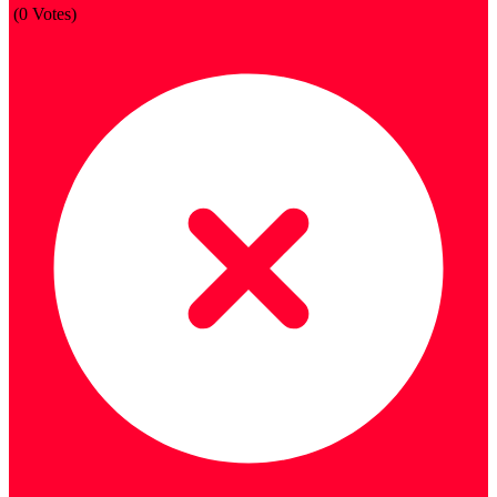
(
0
Votes)