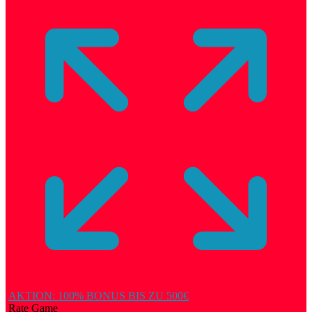
AKTION: 100% BONUS BIS ZU 500€
Rate Game