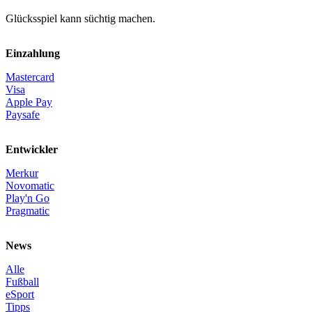
Glücksspiel kann süchtig machen.
Einzahlung
Mastercard
Visa
Apple Pay
Paysafe
Entwickler
Merkur
Novomatic
Play'n Go
Pragmatic
News
Alle
Fußball
eSport
Tipps