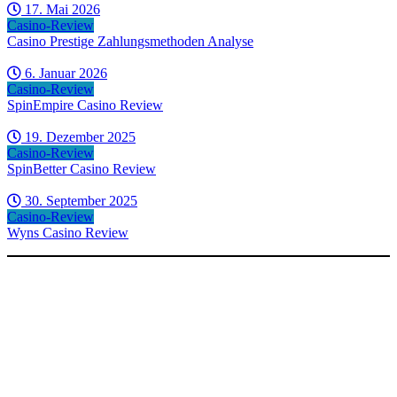
17. Mai 2026
Casino-Review
Casino Prestige Zahlungsmethoden Analyse
6. Januar 2026
Casino-Review
SpinEmpire Casino Review
19. Dezember 2025
Casino-Review
SpinBetter Casino Review
30. September 2025
Casino-Review
Wyns Casino Review