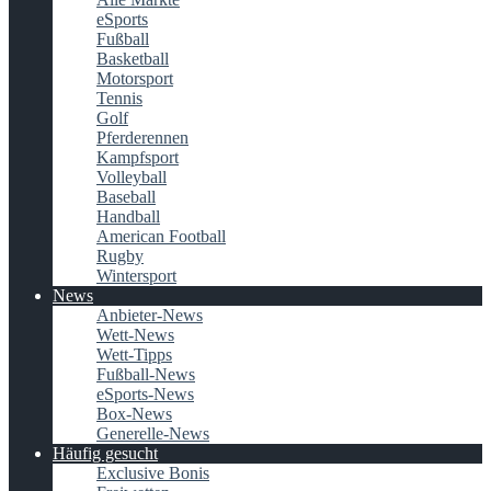
eSports
Fußball
Basketball
Motorsport
Tennis
Golf
Pferderennen
Kampfsport
Volleyball
Baseball
Handball
American Football
Rugby
Wintersport
News
Anbieter-News
Wett-News
Wett-Tipps
Fußball-News
eSports-News
Box-News
Generelle-News
Häufig gesucht
Exclusive Bonis