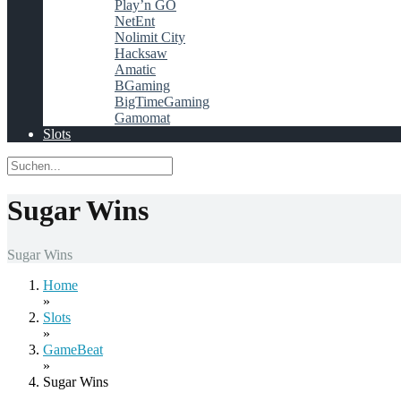
Play’n GO
NetEnt
Nolimit City
Hacksaw
Amatic
BGaming
BigTimeGaming
Gamomat
Slots
Sugar Wins
Sugar Wins
Home
»
Slots
»
GameBeat
»
Sugar Wins