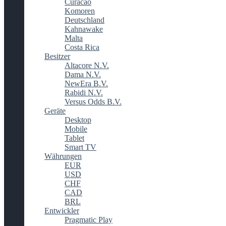
Curacao
Komoren
Deutschland
Kahnawake
Malta
Costa Rica
Besitzer
Altacore N.V.
Dama N.V.
NewEra B.V.
Rabidi N.V.
Versus Odds B.V.
Geräte
Desktop
Mobile
Tablet
Smart TV
Währungen
EUR
USD
CHF
CAD
BRL
Entwickler
Pragmatic Play