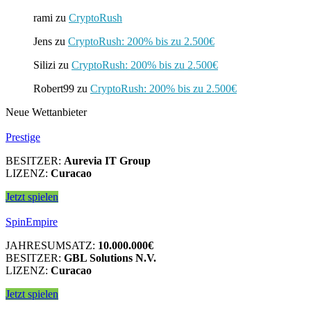
rami
zu
CryptoRush
Jens
zu
CryptoRush: 200% bis zu 2.500€
Silizi
zu
CryptoRush: 200% bis zu 2.500€
Robert99
zu
CryptoRush: 200% bis zu 2.500€
Neue Wettanbieter
Prestige
BESITZER:
Aurevia IT Group
LIZENZ:
Curacao
Jetzt spielen
SpinEmpire
JAHRESUMSATZ:
10.000.000€
BESITZER:
GBL Solutions N.V.
LIZENZ:
Curacao
Jetzt spielen