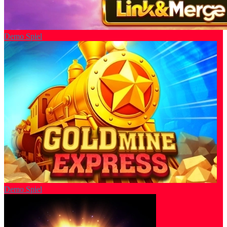
Demo Spiel
Demo Spiel