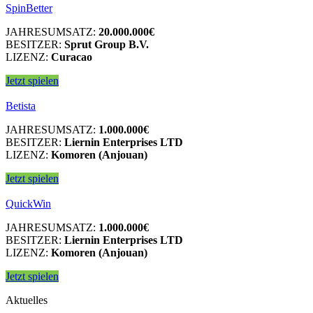
SpinBetter
JAHRESUMSATZ:
20.000.000€
BESITZER:
Sprut Group B.V.
LIZENZ:
Curacao
Jetzt spielen
Betista
JAHRESUMSATZ:
1.000.000€
BESITZER:
Liernin Enterprises LTD
LIZENZ:
Komoren (Anjouan)
Jetzt spielen
QuickWin
JAHRESUMSATZ:
1.000.000€
BESITZER:
Liernin Enterprises LTD
LIZENZ:
Komoren (Anjouan)
Jetzt spielen
Aktuelles