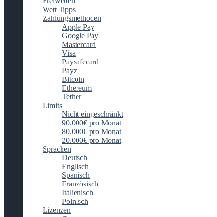
Freiwetten
Wett Tipps
Zahlungsmethoden
Apple Pay
Google Pay
Mastercard
Visa
Paysafecard
Payz
Bitcoin
Ethereum
Tether
Limits
Nicht eingeschränkt
90.000€ pro Monat
80.000€ pro Monat
20.000€ pro Monat
Sprachen
Deutsch
Englisch
Spanisch
Französisch
Italienisch
Polnisch
Lizenzen