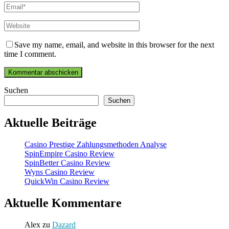
Save my name, email, and website in this browser for the next
time I comment.
Suchen
Suchen
Aktuelle Beiträge
Casino Prestige Zahlungsmethoden Analyse
SpinEmpire Casino Review
SpinBetter Casino Review
Wyns Casino Review
QuickWin Casino Review
Aktuelle Kommentare
Alex
zu
Dazard