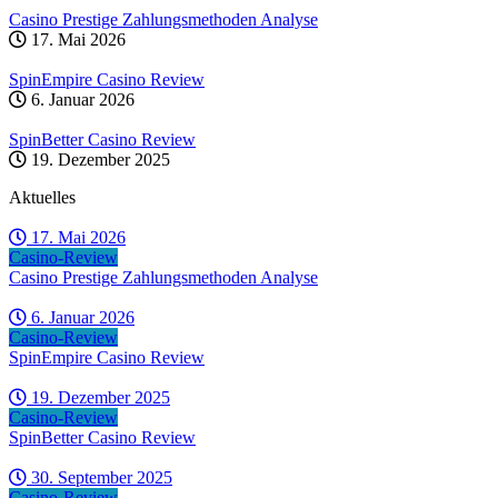
Casino Prestige Zahlungsmethoden Analyse
17. Mai 2026
SpinEmpire Casino Review
6. Januar 2026
SpinBetter Casino Review
19. Dezember 2025
Aktuelles
17. Mai 2026
Casino-Review
Casino Prestige Zahlungsmethoden Analyse
6. Januar 2026
Casino-Review
SpinEmpire Casino Review
19. Dezember 2025
Casino-Review
SpinBetter Casino Review
30. September 2025
Casino-Review