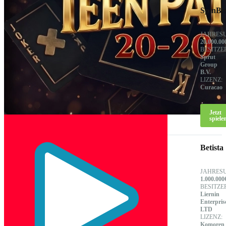
SpinBe
JAHRES
20.000.00
BESITZE
Sprut
Group
B.V.
LIZENZ:
Curacao
Jetzt
spiele
Betista
JAHRES
1.000.000
BESITZE
Liernin
Enterpris
LTD
LIZENZ:
Komoren