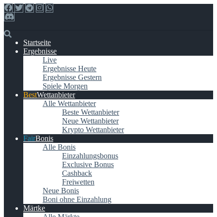
Startseite
Ergebnisse
Live
Ergebnisse Heute
Ergebnisse Gestern
Spiele Morgen
Wettanbieter
Alle Wettanbieter
Beste Wettanbieter
Neue Wettanbieter
Krypto Wettanbieter
Bonis
Alle Bonis
Einzahlungsbonus
Exclusive Bonus
Cashback
Freiwetten
Neue Bonis
Boni ohne Einzahlung
Märtke
Alle Märkte