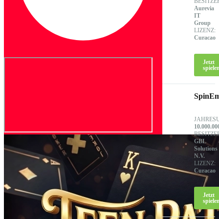
BESITZE
Aurevia
IT
Group
LIZENZ:
Curacao
Jetzt
spiele
SpinEm
JAHRES
10.000.00
BESITZE
GBL
Solutions
N.V.
LIZENZ:
Curacao
Jetzt
spiele