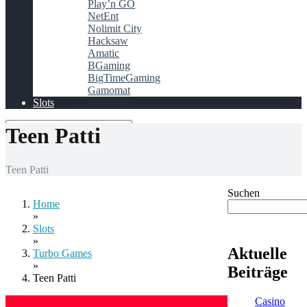
Play’n GO
NetEnt
Nolimit City
Hacksaw
Amatic
BGaming
BigTimeGaming
Gamomat
Slots
Teen Patti
Teen Patti
Suchen
Home
»
Slots
»
Aktuelle
Turbo Games
»
Beiträge
Teen Patti
Casino