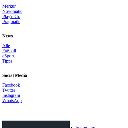
Merkur
Novomatic
Play'n Go
Pragmatic
News
Alle
Fußball
eSport
Tipps
Social Media
Facebook
Twitter
Instagram
WhatsApp
© Copyright 2025
Impressum