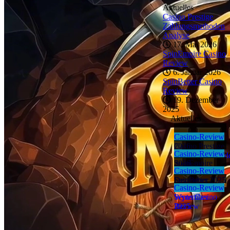
Aktuelles
Casino Prestige
Zahlungsmethoden
Analyse
17. Mai 2026
SpinEmpire Casino
Review
6. Januar 2026
SpinBetter Casino
Review
19. Dezember
2025
Aktuelles
Casino-Review
17. Mai
2026
Casino Prestige
Casino-Review
6. Januar
Zahlungsmethod
2026
SpinEmpire
Analyse
Casino-Review
19.
Casino Review
Dezember 2025
SpinBetter
Casino-Review
30.
Casino Review
September
Wyns Casino
2025
Review