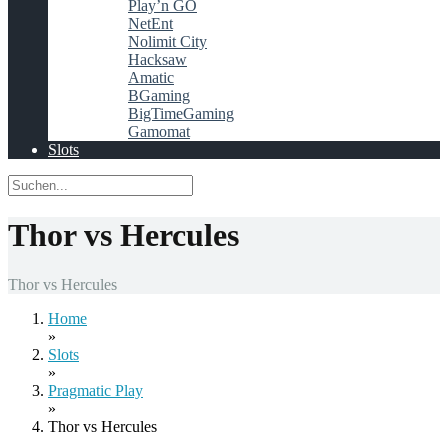
Play’n GO
NetEnt
Nolimit City
Hacksaw
Amatic
BGaming
BigTimeGaming
Gamomat
Slots
Thor vs Hercules
Thor vs Hercules
Home
»
Slots
»
Pragmatic Play
»
Thor vs Hercules