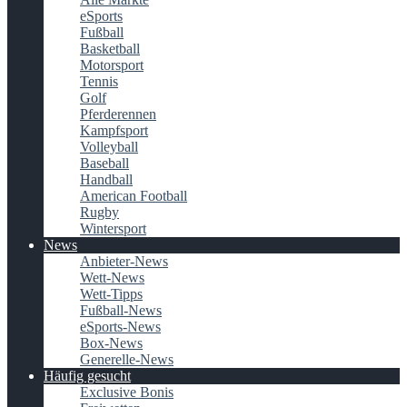
eSports
Fußball
Basketball
Motorsport
Tennis
Golf
Pferderennen
Kampfsport
Volleyball
Baseball
Handball
American Football
Rugby
Wintersport
News
Anbieter-News
Wett-News
Wett-Tipps
Fußball-News
eSports-News
Box-News
Generelle-News
Häufig gesucht
Exclusive Bonis