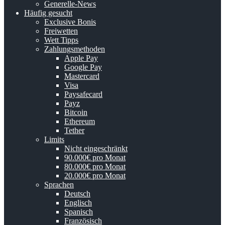
Generelle-News
Häufig gesucht
Exclusive Bonis
Freiwetten
Wett Tipps
Zahlungsmethoden
Apple Pay
Google Pay
Mastercard
Visa
Paysafecard
Payz
Bitcoin
Ethereum
Tether
Limits
Nicht eingeschränkt
90.000€ pro Monat
80.000€ pro Monat
20.000€ pro Monat
Sprachen
Deutsch
Englisch
Spanisch
Französisch