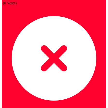
(
0
Votes)