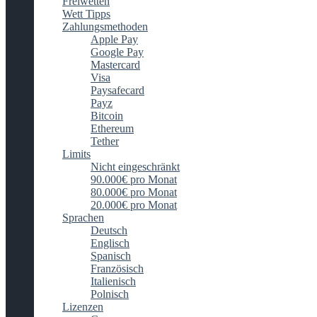
Freiwetten
Wett Tipps
Zahlungsmethoden
Apple Pay
Google Pay
Mastercard
Visa
Paysafecard
Payz
Bitcoin
Ethereum
Tether
Limits
Nicht eingeschränkt
90.000€ pro Monat
80.000€ pro Monat
20.000€ pro Monat
Sprachen
Deutsch
Englisch
Spanisch
Französisch
Italienisch
Polnisch
Lizenzen