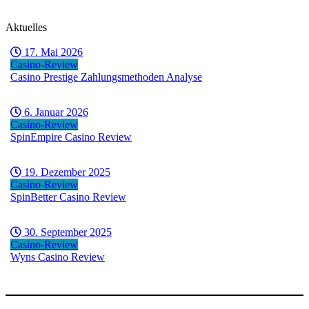
Aktuelles
17. Mai 2026
Casino-Review
Casino Prestige Zahlungsmethoden Analyse
6. Januar 2026
Casino-Review
SpinEmpire Casino Review
19. Dezember 2025
Casino-Review
SpinBetter Casino Review
30. September 2025
Casino-Review
Wyns Casino Review