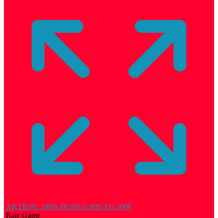
AKTION: 100% BONUS BIS ZU 500€
Rate Game