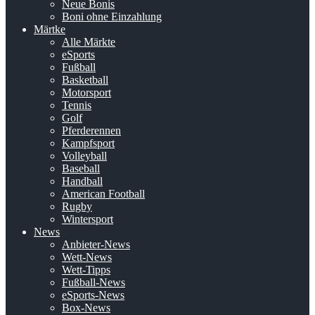
Neue Bonis
Boni ohne Einzahlung
Märtke
Alle Märkte
eSports
Fußball
Basketball
Motorsport
Tennis
Golf
Pferderennen
Kampfsport
Volleyball
Baseball
Handball
American Football
Rugby
Wintersport
News
Anbieter-News
Wett-News
Wett-Tipps
Fußball-News
eSports-News
Box-News