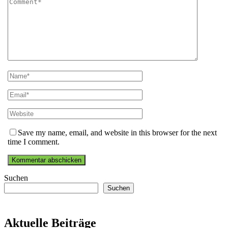
Save my name, email, and website in this browser for the next
time I comment.
Suchen
Suchen
Aktuelle Beiträge