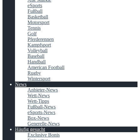
eSports
Fußball
Basketball
Motorsport
Tennis
Golf
Pferderennen
Kampfsport
Volleyball
Baseball
Handball
American Football
Rugby
Wintersport
News
Anbieter-News
Wett-News
Wett-Tipps
Fußball-News
eSports-News
Box-News
Generelle-News
Häufig gesucht
Exclusive Bonis