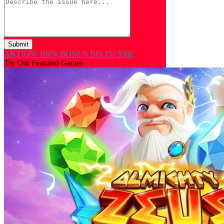
Submit
AKTION: 100% BONUS BIS ZU 500€
Try Our Featured Games