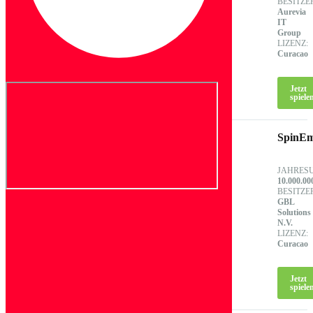
BESITZE
Aurevia
IT
Group
LIZENZ:
Curacao
Jetzt
spiele
SpinEm
JAHRES
10.000.00
BESITZE
GBL
Solutions
N.V.
LIZENZ:
Curacao
Jetzt
spiele