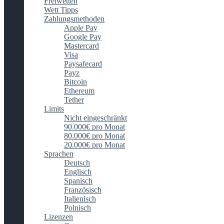
Freiwetten
Wett Tipps
Zahlungsmethoden
Apple Pay
Google Pay
Mastercard
Visa
Paysafecard
Payz
Bitcoin
Ethereum
Tether
Limits
Nicht eingeschränkt
90.000€ pro Monat
80.000€ pro Monat
20.000€ pro Monat
Sprachen
Deutsch
Englisch
Spanisch
Französisch
Italienisch
Polnisch
Lizenzen