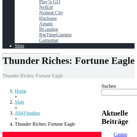
Play’n GO
NetEnt
Nolimit City
Hacksaw
Amatic
BGaming
BigTimeGaming
Gamomat
Slots
Thunder Riches: Fortune Eagle
Thunder Riches: Fortune Eagle
Suchen
Home
»
Slots
»
Aktuelle
All41Studios
»
Beiträge
Thunder Riches: Fortune Eagle
Casino