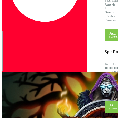
BESITZE
Aurevia
IT
Group
LIZENZ:
Curacao
Jetzt
spiele
SpinEm
JAHRES
10.000.00
BESITZE
GBL
Solutions
N.V.
LIZENZ:
Curacao
Jetzt
spiele