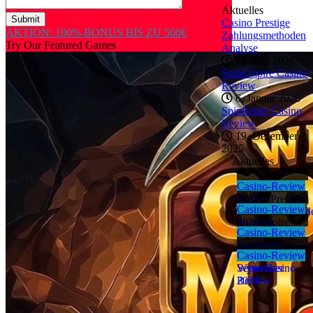
Aktuelles
Submit
Casino Prestige
AKTION: 100% BONUS BIS ZU 500€
Zahlungsmethoden
Try Our Featured Games
Analyse
17. Mai 2026
SpinEmpire Casino
Review
6. Januar 2026
SpinBetter Casino
Review
19. Dezember
2025
Aktuelles
Casino-Review
17. Mai
2026
Casino Prestige
Casino-Review
6. Januar
Zahlungsmethod
2026
SpinEmpire
Analyse
Casino-Review
19.
Casino Review
Dezember 2025
SpinBetter
Casino-Review
30.
Casino Review
September
Wyns Casino
2025
Review