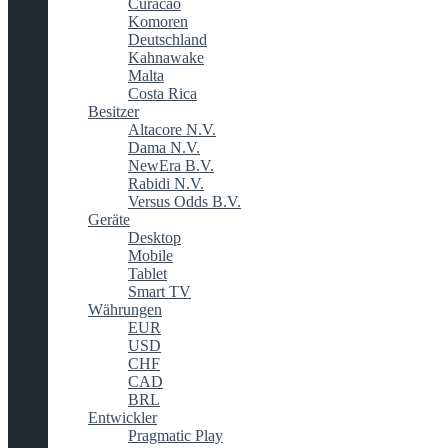
Curacao
Komoren
Deutschland
Kahnawake
Malta
Costa Rica
Besitzer
Altacore N.V.
Dama N.V.
NewEra B.V.
Rabidi N.V.
Versus Odds B.V.
Geräte
Desktop
Mobile
Tablet
Smart TV
Währungen
EUR
USD
CHF
CAD
BRL
Entwickler
Pragmatic Play