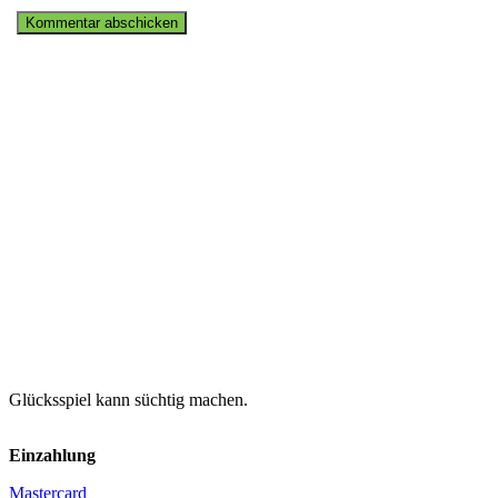
Glücksspiel kann süchtig machen.
Einzahlung
Mastercard