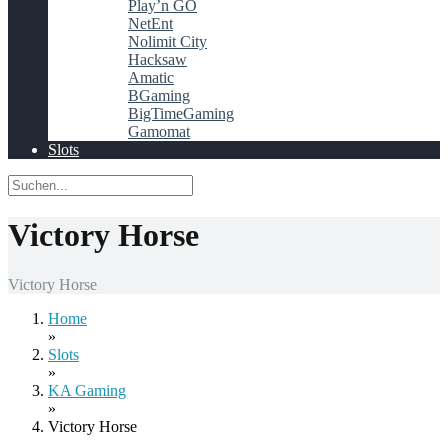
Play’n GO
NetEnt
Nolimit City
Hacksaw
Amatic
BGaming
BigTimeGaming
Gamomat
Slots
Victory Horse
Victory Horse
Home
»
Slots
»
KA Gaming
»
Victory Horse