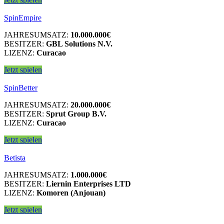
SpinEmpire
JAHRESUMSATZ:
10.000.000€
BESITZER:
GBL Solutions N.V.
LIZENZ:
Curacao
Jetzt spielen
SpinBetter
JAHRESUMSATZ:
20.000.000€
BESITZER:
Sprut Group B.V.
LIZENZ:
Curacao
Jetzt spielen
Betista
JAHRESUMSATZ:
1.000.000€
BESITZER:
Liernin Enterprises LTD
LIZENZ:
Komoren (Anjouan)
Jetzt spielen