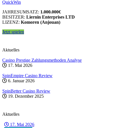
QuickWin
JAHRESUMSATZ:
1.000.000€
BESITZER:
Liernin Enterprises LTD
LIZENZ:
Komoren (Anjouan)
Jetzt spielen
Aktuelles
Casino Prestige Zahlungsmethoden Analyse
17. Mai 2026
SpinEmpire Casino Review
6. Januar 2026
SpinBetter Casino Review
19. Dezember 2025
Aktuelles
17. Mai 2026