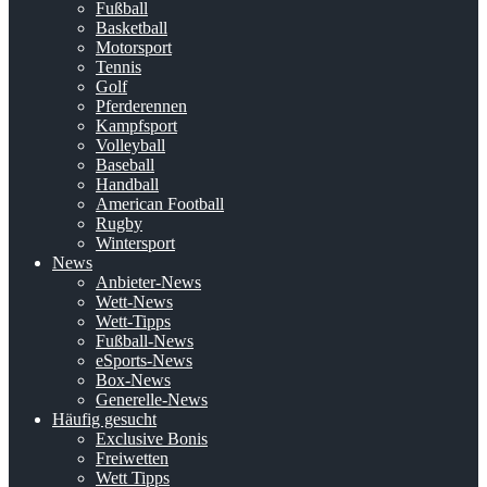
Fußball
Basketball
Motorsport
Tennis
Golf
Pferderennen
Kampfsport
Volleyball
Baseball
Handball
American Football
Rugby
Wintersport
News
Anbieter-News
Wett-News
Wett-Tipps
Fußball-News
eSports-News
Box-News
Generelle-News
Häufig gesucht
Exclusive Bonis
Freiwetten
Wett Tipps