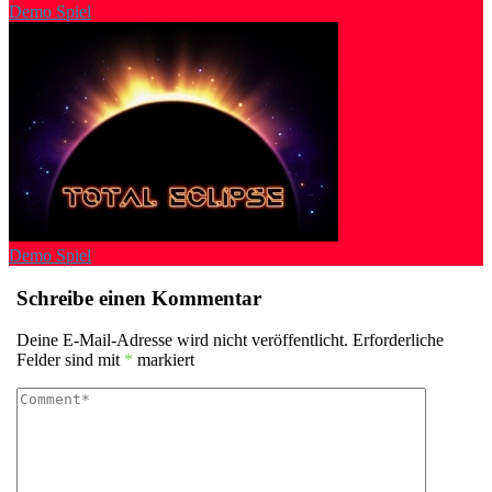
Demo Spiel
Demo Spiel
Schreibe einen Kommentar
Deine E-Mail-Adresse wird nicht veröffentlicht.
Erforderliche
Felder sind mit
*
markiert