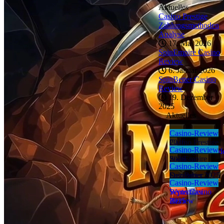
Aktuelles
Casino Prestige
Zahlungsmethoden
Analyse
17. Mai 2026
SpinEmpire Casino
Review
6. Januar 2026
SpinBetter Casino
Review
19. Dezember
2025
Aktuelles
Casino-Review
17. Mai
2026
Casino Prestige
Casino-Review
6. Januar
Zahlungsmethod
2026
SpinEmpire
Analyse
Casino-Review
19.
Casino Review
Dezember 2025
SpinBetter
Casino-Review
30.
Casino Review
September
Wyns Casino
2025
Review