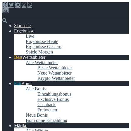
Startseite
Ergebnisse
Live
Ergebnisse Heute
Ergebnisse Gestern
Spiele Morgen
Wettanbieter
Alle Wettanbieter
Beste Wettanbieter
Neue Wettanbieter
Krypto Wettanbieter
Bonis
Alle Bonis
Einzahlungsbonus
Exclusive Bonus
Cashback
Freiwetten
Neue Bonis
Boni ohne Einzahlung
Märtke
Alle Märkte