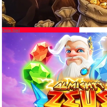
Demo Spiel