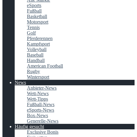
eSports
Fußball
Basketball
Motorsport
Tennis
Golf
Pferderennen
Kampfsport
Volleyball
Baseball
Handball
American Football
Rugby
Wintersport
News
Anbieter-News
Wett-News
Wett-Tipps
Fußball-News
eSports-News
Box-News
Generelle-News
Häufig gesucht
Exclusive Bonis