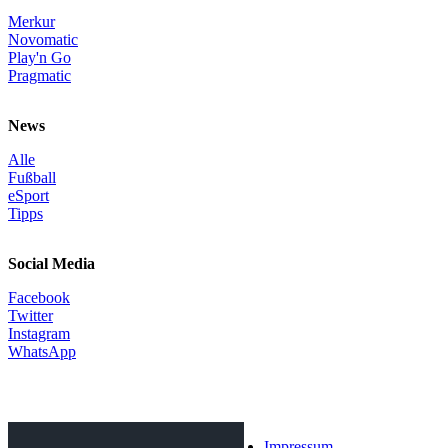
Merkur
Novomatic
Play'n Go
Pragmatic
News
Alle
Fußball
eSport
Tipps
Social Media
Facebook
Twitter
Instagram
WhatsApp
© Copyright 2025
Impressum