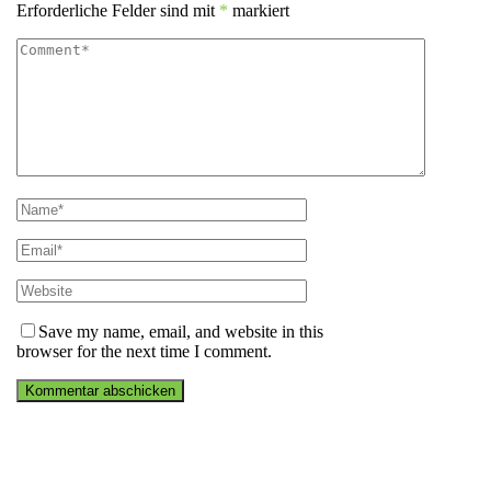
Erforderliche Felder sind mit
*
markiert
Save my name, email, and website in this
browser for the next time I comment.