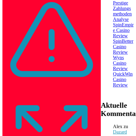
Prestige
Zahlungs
methoden
Analyse
SpinEmpir
e Casino
Review
SpinBetter
Casino
Review
Wyns
Casino
Review
QuickWin
Casino
Review
Aktuelle
Kommenta
Alex
zu
Dazard