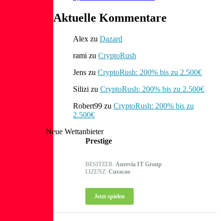
Aktuelle Kommentare
Alex
zu
Dazard
rami
zu
CryptoRush
Jens
zu
CryptoRush: 200% bis zu 2.500€
Silizi
zu
CryptoRush: 200% bis zu 2.500€
Robert99
zu
CryptoRush: 200% bis zu
2.500€
Neue Wettanbieter
Prestige
BESITZER:
Aurevia IT Group
LIZENZ:
Curacao
Jetzt spielen