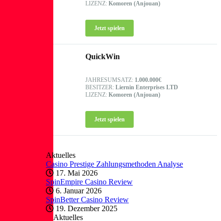
LIZENZ:
Komoren (Anjouan)
Jetzt spielen
QuickWin
JAHRESUMSATZ:
1.000.000€
BESITZER:
Liernin Enterprises LTD
LIZENZ:
Komoren (Anjouan)
Jetzt spielen
Aktuelles
Casino Prestige Zahlungsmethoden Analyse
17. Mai 2026
SpinEmpire Casino Review
6. Januar 2026
SpinBetter Casino Review
19. Dezember 2025
Aktuelles