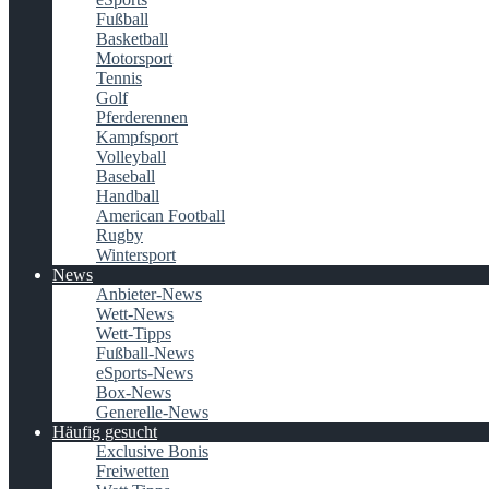
Fußball
Basketball
Motorsport
Tennis
Golf
Pferderennen
Kampfsport
Volleyball
Baseball
Handball
American Football
Rugby
Wintersport
News
Anbieter-News
Wett-News
Wett-Tipps
Fußball-News
eSports-News
Box-News
Generelle-News
Häufig gesucht
Exclusive Bonis
Freiwetten