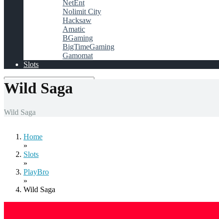
NetEnt
Nolimit City
Hacksaw
Amatic
BGaming
BigTimeGaming
Gamomat
Slots
Wild Saga
Wild Saga
Home
»
Slots
»
PlayBro
»
Wild Saga