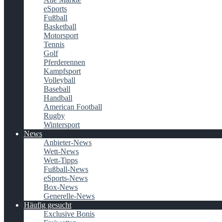
eSports
Fußball
Basketball
Motorsport
Tennis
Golf
Pferderennen
Kampfsport
Volleyball
Baseball
Handball
American Football
Rugby
Wintersport
News
Anbieter-News
Wett-News
Wett-Tipps
Fußball-News
eSports-News
Box-News
Generelle-News
Häufig gesucht
Exclusive Bonis