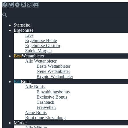
Startseite
Ergebnisse
Live
Ergebnisse Heute
Ergebnisse Gestern
Spiele Morgen
Wettanbieter
Alle Wettanbieter
Beste Wettanbieter
Neue Wettanbieter
Krypto Wettanbieter
Bonis
Alle Bonis
Einzahlungsbonus
Exclusive Bonus
Cashback
Freiwetten
Neue Bonis
Boni ohne Einzahlung
Märtke
Alle Märkte