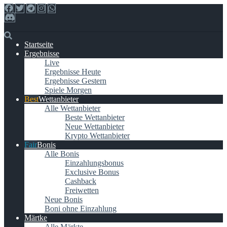
Startseite
Ergebnisse
Live
Ergebnisse Heute
Ergebnisse Gestern
Spiele Morgen
Wettanbieter
Alle Wettanbieter
Beste Wettanbieter
Neue Wettanbieter
Krypto Wettanbieter
Bonis
Alle Bonis
Einzahlungsbonus
Exclusive Bonus
Cashback
Freiwetten
Neue Bonis
Boni ohne Einzahlung
Märtke
Alle Märkte