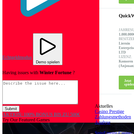
Quick
JAHRES
1.000.000
BESITZE
Liernin
Enterpris
LTD
LIZENZ:
Echtgeldmodus
Komoren
Demo spielen
(Anjouan
Having issues with
Winter Fortune
?
Jetzt
spiele
Aktuelles
Submit
Casino Prestige
AKTION: 100% BONUS BIS ZU 500€
Zahlungsmethoden
Try Our Featured Games
Analyse
17. Mai 2026
SpinEmpire Casino