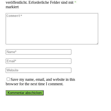
veröffentlicht.
Erforderliche Felder sind mit
*
markiert
Save my name, email, and website in this
browser for the next time I comment.