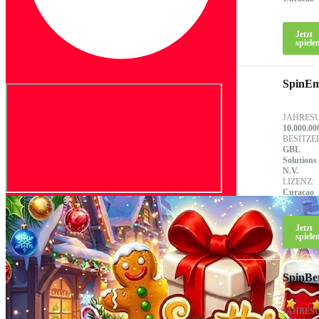
Jetzt
spiele
SpinEm
JAHRES
10.000.00
BESITZE
GBL
Solutions
N.V.
LIZENZ:
Curacao
Jetzt
spiele
SpinBe
JAHRES