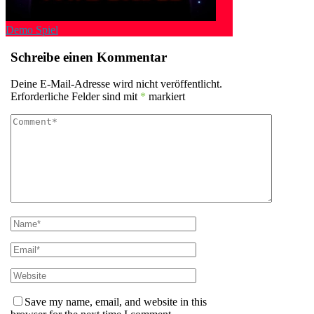
Demo Spiel
Schreibe einen Kommentar
Deine E-Mail-Adresse wird nicht veröffentlicht.
Erforderliche Felder sind mit
*
markiert
Save my name, email, and website in this