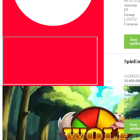
BESITZE
Aurevia
IT
Group
LIZENZ:
Curacao
Jetzt
spiele
SpinEm
JAHRES
10.000.00
BESITZE
GBL
Solutions
N.V.
LIZENZ:
Curacao
Jetzt
spiele