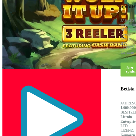
SpinBe
JAHRES
20.000.00
BESITZE
Sprut
Group
B.V.
LIZENZ:
Curacao
Jetzt
spiele
Betista
JAHRES
1.000.000
BESITZE
Liernin
Enterpris
LTD
LIZENZ:
Komoren