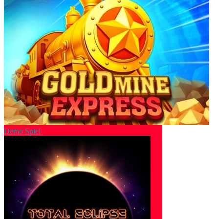
Demo Spiel