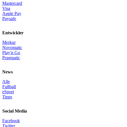
Mastercard
Visa
Apple Pay
Paysafe
Entwickler
Merkur
Novomatic
Play'n Go
Pragmatic
News
Alle
Fußball
eSport
Tipps
Social Media
Facebook
Twitter