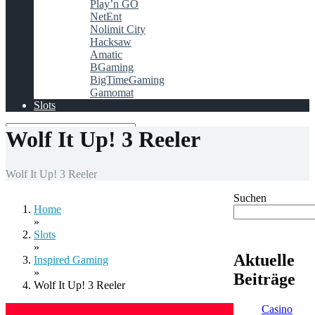
Play’n GO
NetEnt
Nolimit City
Hacksaw
Amatic
BGaming
BigTimeGaming
Gamomat
Slots
Wolf It Up! 3 Reeler
Wolf It Up! 3 Reeler
Suchen
Home
»
Slots
»
Aktuelle
Inspired Gaming
»
Beiträge
Wolf It Up! 3 Reeler
Casino