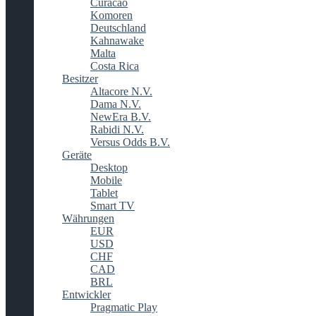
Curacao
Komoren
Deutschland
Kahnawake
Malta
Costa Rica
Besitzer
Altacore N.V.
Dama N.V.
NewEra B.V.
Rabidi N.V.
Versus Odds B.V.
Geräte
Desktop
Mobile
Tablet
Smart TV
Währungen
EUR
USD
CHF
CAD
BRL
Entwickler
Pragmatic Play