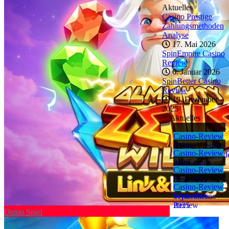
Aktuelles
Casino Prestige
Zahlungsmethoden
Analyse
17. Mai 2026
SpinEmpire Casino
Review
6. Januar 2026
SpinBetter Casino
Review
19. Dezember
2025
Aktuelles
Casino-Review
17. Mai
2026
Casino Prestige
Casino-Review
6. Januar
Zahlungsmethod
2026
SpinEmpire
Analyse
Casino-Review
19.
Casino Review
Dezember 2025
SpinBetter
Casino-Review
30.
Casino Review
September
Wyns Casino
2025
Review
Demo Spiel